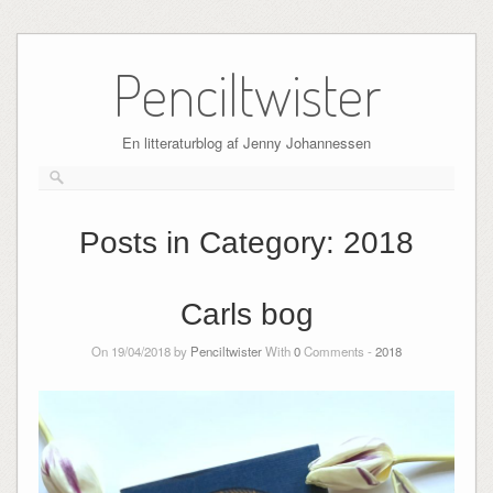
Skip
to
Penciltwister
content
En litteraturblog af Jenny Johannessen
Posts in Category:
2018
Carls bog
On 19/04/2018 by
Penciltwister
With
0
Comments -
2018