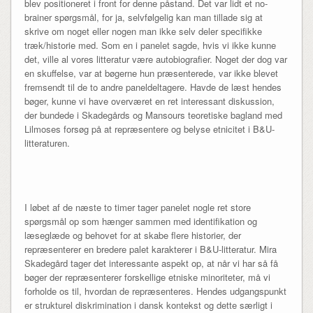
blev positioneret i front for denne påstand. Det var lidt et no-
brainer spørgsmål, for ja, selvfølgelig kan man tillade sig at
skrive om noget eller nogen man ikke selv deler specifikke
træk/historie med. Som en i panelet sagde, hvis vi ikke kunne
det, ville al vores litteratur være autobiografier. Noget der dog var
en skuffelse, var at bøgerne hun præsenterede, var ikke blevet
fremsendt til de to andre paneldeltagere. Havde de læst hendes
bøger, kunne vi have overværet en ret interessant diskussion,
der bundede i Skadegårds og Mansours teoretiske bagland med
Lilmoses forsøg på at repræsentere og belyse etnicitet i B&U-
litteraturen.
I løbet af de næste to timer tager panelet nogle ret store
spørgsmål op som hænger sammen med identifikation og
læseglæde og behovet for at skabe flere historier, der
repræsenterer en bredere palet karakterer i B&U-litteratur. Mira
Skadegård tager det interessante aspekt op, at når vi har så få
bøger der repræsenterer forskellige etniske minoriteter, må vi
forholde os til, hvordan de repræsenteres. Hendes udgangspunkt
er strukturel diskrimination i dansk kontekst og dette særligt i