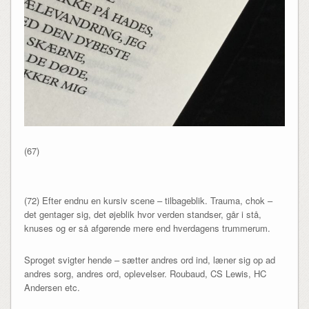
(67)
(72) Efter endnu en kursiv scene – tilbageblik. Trauma, chok –
det gentager sig, det øjeblik hvor verden standser, går i stå,
knuses og er så afgørende mere end hverdagens trummerum.
Sproget svigter hende – sætter andres ord ind, læner sig op ad
andres sorg, andres ord, oplevelser. Roubaud, CS Lewis, HC
Andersen etc.