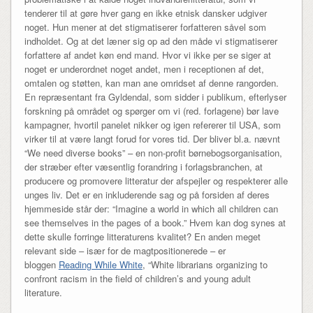
tenderer til at gøre hver gang en ikke etnisk dansker udgiver
noget. Hun mener at det stigmatiserer forfatteren såvel som
indholdet. Og at det læner sig op ad den måde vi stigmatiserer
forfattere af andet køn end mand. Hvor vi ikke per se siger at
noget er underordnet noget andet, men i receptionen af det,
omtalen og støtten, kan man ane omridset af denne rangorden.
En repræsentant fra Gyldendal, som sidder i publikum, efterlyser
forskning på området og spørger om vi (red. forlagene) bør lave
kampagner, hvortil panelet nikker og igen refererer til USA, som
virker til at være langt forud for vores tid. Der bliver bl.a. nævnt
“We need diverse books” – en non-profit børnebogsorganisation,
der stræber efter væsentlig forandring i forlagsbranchen, at
producere og promovere litteratur der afspejler og respekterer alle
unges liv. Det er en inkluderende sag og på forsiden af deres
hjemmeside står der: “Imagine a world in which all children can
see themselves in the pages of a book.” Hvem kan dog synes at
dette skulle forringe litteraturens kvalitet? En anden meget
relevant side – især for de magtpositionerede – er
bloggen
Reading While White
, “White librarians organizing to
confront racism in the field of children’s and young adult
literature.