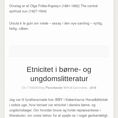
Omslag er af Olga Fröbe-Kapteyn (1881-1962) The central
spiritual sun (1927-1934)
Ursula k le guin om vrede – essay i den nye samling – nyttig,
farlig, våben.
Etnicitet i børne- og
ungdomslitteratur
On 17/04/2018 by
Penciltwister
With
0
Comments -
2018
Jeg var til fyraftensmøde hos IBBY i Københavns Hovedbibliotek
i sidste uge, hvor temaet var etnicitet i danske børne- og
ungdomsbøger. Om hvordan brune og hvide repræsenteres i
litteraturen; om vores behov for at spejle os i noget genkendeligt;