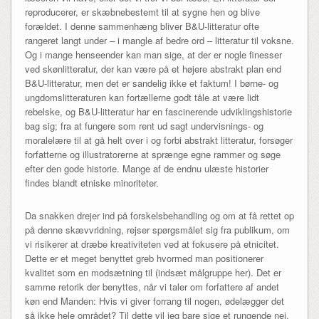
reproducerer, er skæbnebestemt til at sygne hen og blive
forældet. I denne sammenhæng bliver B&U-litteratur ofte
rangeret langt under – i mangle af bedre ord – litteratur til voksne.
Og i mange henseender kan man sige, at der er nogle finesser
ved skønlitteratur, der kan være på et højere abstrakt plan end
B&U-litteratur, men det er sandelig ikke et faktum! I børne- og
ungdomslitteraturen kan fortællerne godt tåle at være lidt
rebelske, og B&U-litteratur har en fascinerende udviklingshistorie
bag sig; fra at fungere som rent ud sagt undervisnings- og
moralelære til at gå helt over i og forbi abstrakt litteratur, forsøger
forfatterne og illustratorerne at sprænge egne rammer og søge
efter den gode historie. Mange af de endnu ulæste historier
findes blandt etniske minoriteter.
Da snakken drejer ind på forskelsbehandling og om at få rettet op
på denne skævvridning, rejser spørgsmålet sig fra publikum, om
vi risikerer at dræbe kreativiteten ved at fokusere på etnicitet.
Dette er et meget benyttet greb hvormed man positionerer
kvalitet som en modsætning til (indsæt målgruppe her). Det er
samme retorik der benyttes, når vi taler om forfattere af andet
køn end Manden: Hvis vi giver forrang til nogen, ødelægger det
så ikke hele området? Til dette vil jeg bare sige et rungende nej.