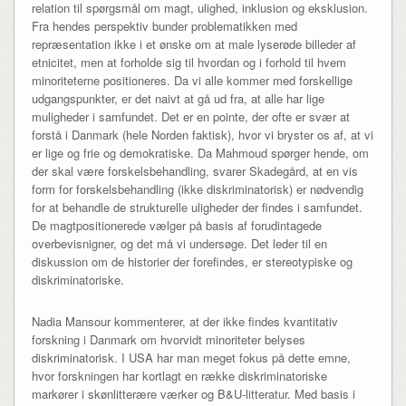
relation til spørgsmål om magt, ulighed, inklusion og eksklusion.
Fra hendes perspektiv bunder problematikken med
repræsentation ikke i et ønske om at male lyserøde billeder af
etnicitet, men at forholde sig til hvordan og i forhold til hvem
minoriteterne positioneres. Da vi alle kommer med forskellige
udgangspunkter, er det naivt at gå ud fra, at alle har lige
muligheder i samfundet. Det er en pointe, der ofte er svær at
forstå i Danmark (hele Norden faktisk), hvor vi bryster os af, at vi
er lige og frie og demokratiske. Da Mahmoud spørger hende, om
der skal være forskelsbehandling, svarer Skadegård, at en vis
form for forskelsbehandling (ikke diskriminatorisk) er nødvendig
for at behandle de strukturelle uligheder der findes i samfundet.
De magtpositionerede vælger på basis af forudintagede
overbevisnigner, og det må vi undersøge. Det leder til en
diskussion om de historier der forefindes, er stereotypiske og
diskriminatoriske.
Nadia Mansour kommenterer, at der ikke findes kvantitativ
forskning i Danmark om hvorvidt minoriteter belyses
diskriminatorisk. I USA har man meget fokus på dette emne,
hvor forskningen har kortlagt en række diskriminatoriske
markører i skønlitterære værker og B&U-litteratur. Med basis i