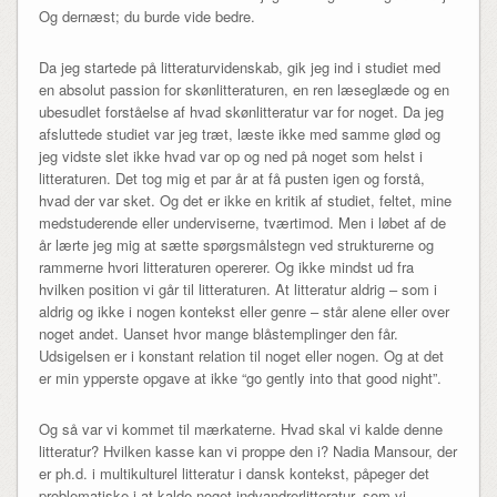
Og dernæst; du burde vide bedre.
Da jeg startede på litteraturvidenskab, gik jeg ind i studiet med
en absolut passion for skønlitteraturen, en ren læseglæde og en
ubesudlet forståelse af hvad skønlitteratur var for noget. Da jeg
afsluttede studiet var jeg træt, læste ikke med samme glød og
jeg vidste slet ikke hvad var op og ned på noget som helst i
litteraturen. Det tog mig et par år at få pusten igen og forstå,
hvad der var sket. Og det er ikke en kritik af studiet, feltet, mine
medstuderende eller underviserne, tværtimod. Men i løbet af de
år lærte jeg mig at sætte spørgsmålstegn ved strukturerne og
rammerne hvori litteraturen opererer. Og ikke mindst ud fra
hvilken position vi går til litteraturen. At litteratur aldrig – som i
aldrig og ikke i nogen kontekst eller genre – står alene eller over
noget andet. Uanset hvor mange blåstemplinger den får.
Udsigelsen er i konstant relation til noget eller nogen. Og at det
er min ypperste opgave at ikke “go gently into that good night”.
Og så var vi kommet til mærkaterne. Hvad skal vi kalde denne
litteratur? Hvilken kasse kan vi proppe den i? Nadia Mansour, der
er ph.d. i multikulturel litteratur i dansk kontekst, påpeger det
problematiske i at kalde noget indvandrerlitteratur, som vi