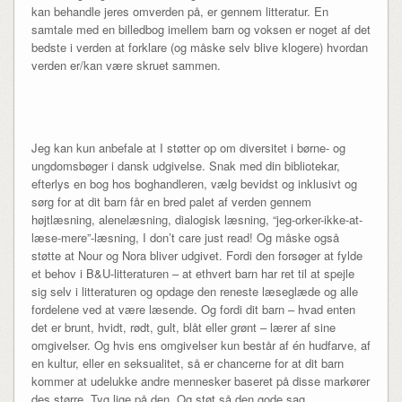
kan behandle jeres omverden på, er gennem litteratur. En
samtale med en billedbog imellem barn og voksen er noget af det
bedste i verden at forklare (og måske selv blive klogere) hvordan
verden er/kan være skruet sammen.
Jeg kan kun anbefale at I støtter op om diversitet i børne- og
ungdomsbøger i dansk udgivelse. Snak med din bibliotekar,
efterlys en bog hos boghandleren, vælg bevidst og inklusivt og
sørg for at dit barn får en bred palet af verden gennem
højtlæsning, alenelæsning, dialogisk læsning, “jeg-orker-ikke-at-
læse-mere”-læsning, I don’t care just read! Og måske også
støtte at Nour og Nora bliver udgivet. Fordi den forsøger at fylde
et behov i B&U-litteraturen – at ethvert barn har ret til at spejle
sig selv i litteraturen og opdage den reneste læseglæde og alle
fordelene ved at være læsende. Og fordi dit barn – hvad enten
det er brunt, hvidt, rødt, gult, blåt eller grønt – lærer af sine
omgivelser. Og hvis ens omgivelser kun består af én hudfarve, af
en kultur, eller en seksualitet, så er chancerne for at dit barn
kommer at udelukke andre mennesker baseret på disse markører
des større. Tyg lige på den. Og støt så den gode sag.