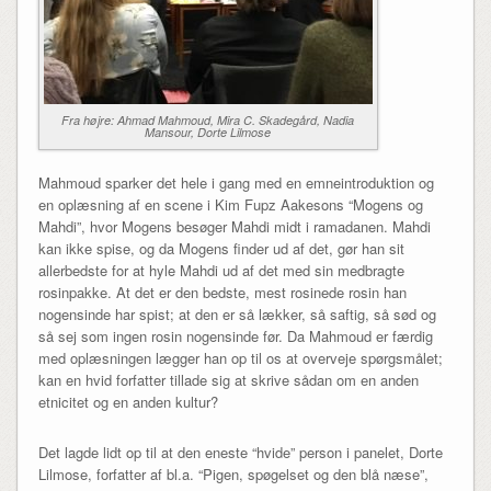
Fra højre: Ahmad Mahmoud, Mira C. Skadegård, Nadia
Mansour, Dorte Lilmose
Mahmoud sparker det hele i gang med en emneintroduktion og
en oplæsning af en scene i Kim Fupz Aakesons “Mogens og
Mahdi”, hvor Mogens besøger Mahdi midt i ramadanen. Mahdi
kan ikke spise, og da Mogens finder ud af det, gør han sit
allerbedste for at hyle Mahdi ud af det med sin medbragte
rosinpakke. At det er den bedste, mest rosinede rosin han
nogensinde har spist; at den er så lækker, så saftig, så sød og
så sej som ingen rosin nogensinde før. Da Mahmoud er færdig
med oplæsningen lægger han op til os at overveje spørgsmålet;
kan en hvid forfatter tillade sig at skrive sådan om en anden
etnicitet og en anden kultur?
Det lagde lidt op til at den eneste “hvide” person i panelet, Dorte
Lilmose, forfatter af bl.a. “Pigen, spøgelset og den blå næse”,