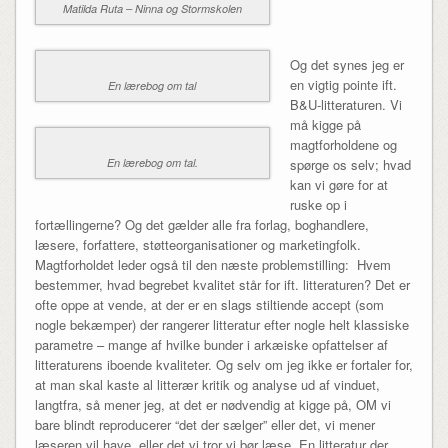
Matilda Ruta – Ninna og Stormskolen
Og det synes jeg er
en vigtig pointe ift.
En lærebog om tal
B&U-litteraturen. Vi
må kigge på
magtforholdene og
En lærebog om tal.
spørge os selv; hvad
kan vi gøre for at
ruske op i
fortællingerne? Og det gælder alle fra forlag, boghandlere,
læsere, forfattere, støtteorganisationer og marketingfolk.
Magtforholdet leder også til den næste problemstilling: Hvem
bestemmer, hvad begrebet kvalitet står for ift. litteraturen? Det er
ofte oppe at vende, at der er en slags stiltiende accept (som
nogle bekæmper) der rangerer litteratur efter nogle helt klassiske
parametre – mange af hvilke bunder i arkæiske opfattelser af
litteraturens iboende kvaliteter. Og selv om jeg ikke er fortaler for,
at man skal kaste al litterær kritik og analyse ud af vinduet,
langtfra, så mener jeg, at det er nødvendig at kigge på, OM vi
bare blindt reproducerer “det der sælger” eller det, vi mener
læseren vil have, eller det vi tror vi bør læse. En litteratur der