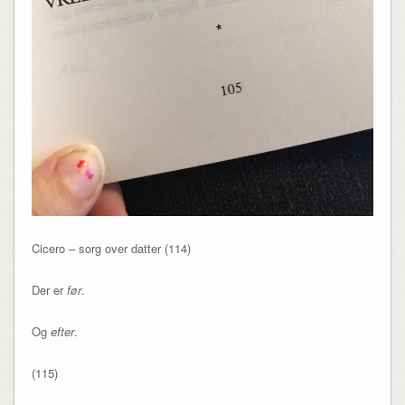
Cicero – sorg over datter (114)
Der er
før
.
Og
efter
.
(115)