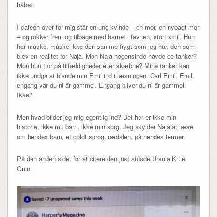
håbet.
I cafeen over for mig står en ung kvinde – en mor, en nybagt mor
– og rokker frem og tilbage med barnet i favnen, stort smil. Hun
har måske, måske ikke den samme frygt som jeg har, den som
blev en realitet for Naja. Mon Naja nogensinde havde de tanker?
Mon hun tror på tilfældigheder eller skæbne? Mine tanker kan
ikke undgå at blande min Emil ind i læsningen. Carl Emil, Emil,
engang var du ni år gammel. Engang bliver du ni år gammel.
Ikke?
Men hvad bilder jeg mig egentlig ind? Det her er ikke min
historie, ikke mit barn, ikke min sorg. Jeg skylder Naja at læse
om hendes barn, et goldt sprog, rædslen, på hendes termer.
På den anden side; for at citere den just afdøde Ursula K Le
Guin: