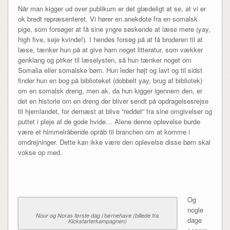
Når man kigger ud over publikum er det glædeligt at se, at vi er
ok bredt repræsenteret. Vi hører en anekdote fra en somalsk
pige, som forsøger at få sine yngre søskende at læse mere (yay,
high five, seje kvinde!). I hendes forsøg på at få broderen til at
læse, tænker hun på at give ham noget litteratur, som vækker
genklang og pirker til læselysten, så hun tænker noget om
Somalia eller somalske børn. Hun leder højt og lavt og til sidst
finder hun en bog på biblioteket (dobbelt yay, brug af bibliotek)
om en somalsk dreng, men ak, da hun kigger igennem den, er
det en historie om en dreng der bliver sendt på opdragelsesrejse
til hjemlandet, for dernæst at blive “reddet” fra sine omgivelser og
puttet i pleje af de gode hvide… Alene denne oplevelse burde
være et himmelråbende opråb til branchen om at komme i
omdrejninger. Dette kan ikke være den oplevelse disse børn skal
vokse op med.
Og
nogle
Nour og Noras første dag i børnehave (billede fra
dage
Kickstarterkampagnen)