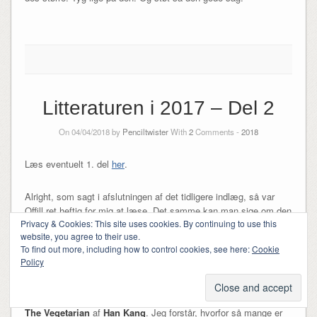
Litteraturen i 2017 – Del 2
On 04/04/2018 by
Penciltwister
With
2
Comments -
2018
Læs eventuelt 1. del
her
.
Alright, som sagt i afslutningen af det tidligere indlæg, så var
Offill ret heftig for mig at læse. Det samme kan man sige om den
Privacy & Cookies: This site uses cookies. By continuing to use this
næste på listen, men på en helt anden måde.
website, you agree to their use.
To find out more, including how to control cookies, see here:
Cookie
Policy
Goodreads Reading Challenge 2017
The Vegetarian
af
Han Kang
. Jeg forstår, hvorfor så mange er