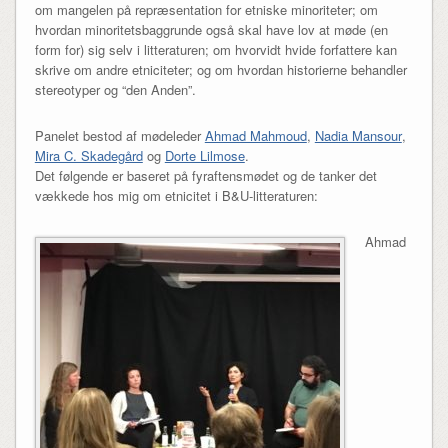
om mangelen på repræsentation for etniske minoriteter; om
hvordan minoritetsbaggrunde også skal have lov at møde (en
form for) sig selv i litteraturen; om hvorvidt hvide forfattere kan
skrive om andre etniciteter; og om hvordan historierne
behandler
stereotyper og “den Anden”.
Panelet bestod af mødeleder
Ahmad Mahmoud
,
Nadia Mansour
,
Mira C. Skadegård
og
Dorte Lilmose
.
Det følgende er baseret på fyraftensmødet og de tanker det
vækkede hos mig om etnicitet i B&U-litteraturen:
Ahmad