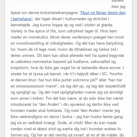
senere
blev jeg
tipset om denne kickstarterkampagne:
“Nour og Noras første dag
i børnehave”
, der tager afsæt i kulturmøder og etnicitet i
børnehøjde. Jeg kunne hoppe op og ned i stolen af glæde.
Variety is the spice of life, som udtrykket tager til. Hvis børn
møder en monokultur, bliver deres verdenssyn præget hen imod
en monoforestilling af virkeligheden. Og det kan have betydning
for, hvem de vil lege med, hvem de tiltrækkes og lukker ind i
deres univers. Dit barn kan altså allerede helt fra spæd begynde
at udelukke mennesker baseret på hudfarve, seksualitet og
kropsform, hvis du ikke gør noget for at behandle disse emner. I
stedet for at tysse på barnet, når h”n højlydt råber i 5C, “hvorfor
er damen brun; har hun ikke puttet solcreme på?” eller “han har
en stooooooooooor mave!”, så tag det op, og tag det respektfuldt
og oprigtigt op. Og det med oprigtigheden mener jeg så alvorligt
som amen i kirken. For det kan være, at du selv ikke har været
introduceret for “den Anden” i din opvækst og derfor ikke ved
hvordan mødet skal forklares. Og med “den Anden” mener jeg
ikke nødvendigvis en dame i burka – jeg kan huske første gang
jeg så en rødhåret knægt. Dude, et chok! Men du kan møde
verden med et åbent sind og sætte dig ind i hvordan andres liv
former sig. Og her er det nemlig så smart, at en af de måder, du