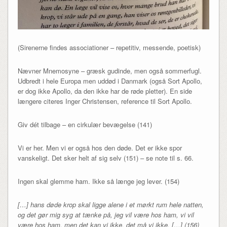
(Sirenerne findes associationer – repetitiv, messende, poetisk)
Nævner Mnemosyne – græsk gudinde, men også sommerfugl.
Udbredt i hele Europa men uddød i Danmark (også Sort Apollo,
er dog ikke Apollo, da den ikke har de røde pletter). En side
længere citeres Inger Christensen, reference til Sort Apollo.
Giv dét tilbage – en cirkulær bevægelse (141)
Vi er her. Men vi er også hos den døde. Det er ikke spor
vanskeligt. Det sker helt af sig selv (151) – se note til s. 66.
Ingen skal glemme ham. Ikke så længe jeg lever. (154)
[…] hans døde krop skal ligge alene i et mørkt rum hele natten,
og det gør mig syg at tænke på, jeg vil være hos ham, vi vil
være hos ham, men det kan vi ikke, det må vi ikke, […] (156)