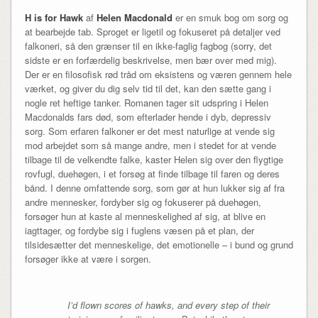
H is for Hawk
af
Helen Macdonald
er en smuk bog om sorg og
at bearbejde tab. Sproget er ligetil og fokuseret på detaljer ved
falkoneri, så den grænser til en ikke-faglig fagbog (sorry, det
sidste er en forfærdelig beskrivelse, men bær over med mig).
Der er en filosofisk rød tråd om eksistens og væren gennem hele
værket, og giver du dig selv tid til det, kan den sætte gang i
nogle ret heftige tanker. Romanen tager sit udspring i Helen
Macdonalds fars død, som efterlader hende i dyb, depressiv
sorg. Som erfaren falkoner er det mest naturlige at vende sig
mod arbejdet som så mange andre, men i stedet for at vende
tilbage til de velkendte falke, kaster Helen sig over den flygtige
rovfugl, duehøgen, i et forsøg at finde tilbage til faren og deres
bånd. I denne omfattende sorg, som gør at hun lukker sig af fra
andre mennesker, fordyber sig og fokuserer på duehøgen,
forsøger hun at kaste al menneskelighed af sig, at blive en
iagttager, og fordybe sig i fuglens væsen på et plan, der
tilsidesætter det menneskelige, det emotionelle – i bund og grund
forsøger ikke at være i sorgen.
I’d flown scores of hawks, and every step of their