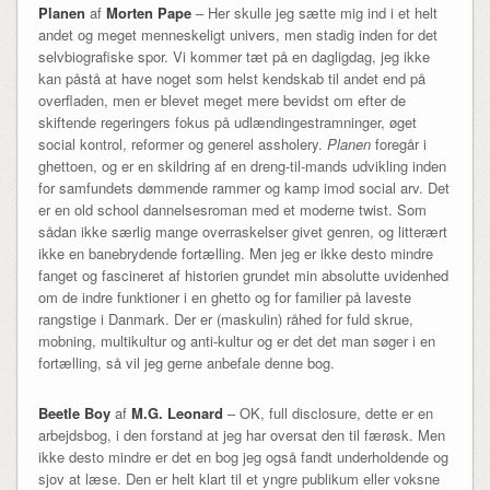
Planen
af
Morten Pape
– Her skulle jeg sætte mig ind i et helt
andet og meget menneskeligt univers, men stadig inden for det
selvbiografiske spor. Vi kommer tæt på en dagligdag, jeg ikke
kan påstå at have noget som helst kendskab til andet end på
overfladen, men er blevet meget mere bevidst om efter de
skiftende regeringers fokus på udlændingestramninger, øget
social kontrol, reformer og generel assholery.
Planen
foregår i
ghettoen, og er en skildring af en dreng-til-mands udvikling inden
for samfundets dømmende rammer og kamp imod social arv. Det
er en old school dannelsesroman med et moderne twist. Som
sådan ikke særlig mange overraskelser givet genren, og litterært
ikke en banebrydende fortælling. Men jeg er ikke desto mindre
fanget og fascineret af historien grundet min absolutte uvidenhed
om de indre funktioner i en ghetto og for familier på laveste
rangstige i Danmark. Der er (maskulin) råhed for fuld skrue,
mobning, multikultur og anti-kultur og er det det man søger i en
fortælling, så vil jeg gerne anbefale denne bog.
Beetle Boy
af
M.G. Leonard
– OK, full disclosure, dette er en
arbejdsbog, i den forstand at jeg har oversat den til færøsk. Men
ikke desto mindre er det en bog jeg også fandt underholdende og
sjov at læse. Den er helt klart til et yngre publikum eller voksne