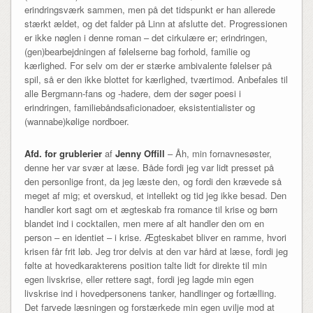
erindringsværk sammen, men på det tidspunkt er han allerede
stærkt ældet, og det falder på Linn at afslutte det. Progressionen
er ikke nøglen i denne roman – det cirkulære er; erindringen,
(gen)bearbejdningen af følelserne bag forhold, familie og
kærlighed. For selv om der er stærke ambivalente følelser på
spil, så er den ikke blottet for kærlighed, tværtimod. Anbefales til
alle Bergmann-fans og -hadere, dem der søger poesi i
erindringen, familiebåndsaficionadoer, eksistentialister og
(wannabe)kølige nordboer.
Afd. for grublerier
af
Jenny Offill
– Åh, min fornavnesøster,
denne her var svær at læse. Både fordi jeg var lidt presset på
den personlige front, da jeg læste den, og fordi den krævede så
meget af mig; et overskud, et intellekt og tid jeg ikke besad. Den
handler kort sagt om et ægteskab fra romance til krise og børn
blandet ind i cocktailen, men mere af alt handler den om en
person – en identiet – i krise. Ægteskabet bliver en ramme, hvori
krisen får frit løb. Jeg tror delvis at den var hård at læse, fordi jeg
følte at hovedkarakterens position talte lidt for direkte til min
egen livskrise, eller rettere sagt, fordi jeg lagde min egen
livskrise ind i hovedpersonens tanker, handlinger og fortælling.
Det farvede læsningen og forstærkede min egen uvilje mod at