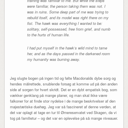
training was familiar to me. But while the steps
were familiar, the person taking them was not. I
was in ruins. Some deep part of me was trying to
rebuild itself, and its model was right there on my
fist. The hawk was everything I wanted to be:
solitary, self-possessed, free from grief, and numb
to the hurts of human life.
I had put myself in the hawk’s wild mind to tame
her, and as the days passed in the darkened room
my humanity was burning away.
Jeg slugte bogen på ingen tid og følte Macdonalds dybe sorg og
hendes målrettede, snublende forsøg at komme ud på den anden
side af sorgen for hvert skridt. Det er en dybt empatisk bog, som
vækker genklang på mange planer, og man skal ikke være
falkoner for at finde stor nydelse i de mange beskrivelser af den
majestætiske duehøg. Jeg var så fascineret af denne verden, at
det var oplagt at tage en tur til Ørnereservatet ved Skagen, da vi
tog på familietur – og det var en oplevelse på så mange niveauer.