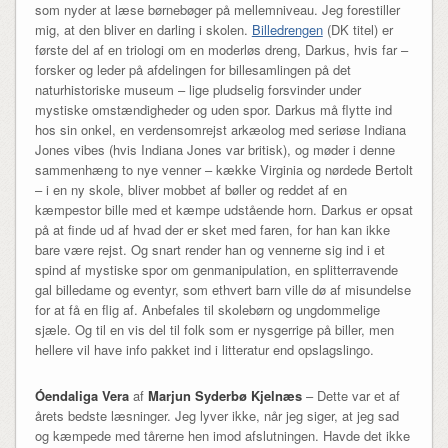
som nyder at læse børnebøger på mellemniveau. Jeg forestiller
mig, at den bliver en darling i skolen.
Billedrengen
(DK titel) er
første del af en triologi om en moderløs dreng, Darkus, hvis far –
forsker og leder på afdelingen for billesamlingen på det
naturhistoriske museum – lige pludselig forsvinder under
mystiske omstændigheder og uden spor. Darkus må flytte ind
hos sin onkel, en verdensomrejst arkæolog med seriøse Indiana
Jones vibes (hvis Indiana Jones var britisk), og møder i denne
sammenhæng to nye venner – kække Virginia og nørdede Bertolt
– i en ny skole, bliver mobbet af bøller og reddet af en
kæmpestor bille med et kæmpe udstående horn. Darkus er opsat
på at finde ud af hvad der er sket med faren, for han kan ikke
bare være rejst. Og snart render han og vennerne sig ind i et
spind af mystiske spor om genmanipulation, en splitterravende
gal billedame og eventyr, som ethvert barn ville dø af misundelse
for at få en flig af. Anbefales til skolebørn og ungdommelige
sjæle. Og til en vis del til folk som er nysgerrige på biller, men
hellere vil have info pakket ind i litteratur end opslagslingo.
Óendaliga Vera
af
Marjun Syderbø Kjelnæs
– Dette var et af
årets bedste læsninger. Jeg lyver ikke, når jeg siger, at jeg sad
og kæmpede med tårerne hen imod afslutningen. Havde det ikke