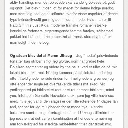
aktiv handling, men det oplevede skal sandelig opleves på godt
og ondt. Det blev til tider lidt for meget for denne kølige nordbo,
men samtidig nød jeg at udfordre hvorfor visse aspekter af denne
type kvinde/livsstil gør mig semi ilde til mode. Hvis man er til
Patti Smith’s Just Kids, moderne franske romaner, stærke
kvindelige forfattere, cigaretrygende femme fatales, sårbarhed
pakket ind i råhed, ja hele spektret af fransk stereotypi, så er
man solgt til denne bog.
Og sådan blev det
af
Maren Uthaug
– Jeg “mødte” prisvindende
forfatter bag striben
Ting, jeg gjorde
, som har grebet hele
Politiken-segmentet og videre by the balls, ved et tilfælde på mit
lokale biblioteks reol. Når jeg kommer på biblioteket, lader jeg
ofte tilfældighederne råde (inden for rimelighedens grænser) og
ofte ender der nogle ret overraskende titler i mit skød. Mit
yndlingssted på biblioteket (det er et ret skrabet bibliotek, mind
you, intet som Gentofte Hovedbibliotek, som jeg ville have sex
med, hvis jeg var til den slags) er den lille roterende 14-dages lån
reol, for her får jeg muligheden for at møde nye, ukendte
forfattere samt utrolig eftertragtede titler. I Uthaugs tilfælde tror
jeg næsten, at det var en kombination af hendes efternavn og
min forkærlighed for stædige midt-i-luften titler, der tiltrak mig.