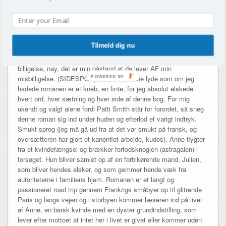
vold (what?), oo-la-la, voulez vous og pø a pø. Jeg har et utrolig
anstrengt forhold til fransk(mænd), som mange i min
omgangskreds har erfaret et par gange, bundet i en (freudiansk?)
barndomsoplevelse i Paris koblet til min ikke-undskyldende
Tilmeld dig nu
semi-vanillalivsstil uden nogen intention om at ændre mit syn på
dem. Sorry, you guys, men I kan sagtens leve uden min
billigelse, nay, det er min påstand at de lever AF min
misbilligelse. (SIDESPOR) Hvad der kunne lyde som om jeg
hadede romanen er et kneb, en finte, for jeg absolut elskede
hvert ord, hver sætning og hver side af denne bog. For mig
ukendt og valgt alene fordi Patti Smith står for forordet, så sneg
denne roman sig ind under huden og efterlod et varigt indtryk.
Smukt sprog (jeg må gå ud fra at det var smukt på fransk, og
oversætteren har gjort et kanonflot arbejde, kudos). Anne flygter
fra et kvindefængsel og brækker forfodsknoglen (astragalen) i
forsøget. Hun bliver samlet op af en forbikørende mand, Julien,
som bliver hendes elsker, og som gemmer hende væk fra
autoriteterne i familiens hjem. Romanen er et langt og
passioneret road trip gennem Frankrigs småbyer op til glitrende
Paris og langs vejen og i storbyen kommer læseren ind på livet
af Anne, en barsk kvinde med en dyster grundindstilling, som
lever efter mottoet at intet her i livet er givet eller kommer uden