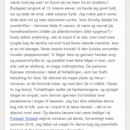
været fordi jeg sad i en flyver på vej hjem fra en studietur i
Budapest omgivet af 10. klasse elever, så havde jeg givet fuldt
los og ladet de små, våde sataner flyde. Jeg måtte pænt vente,
ånde dybt ind og lade oplevelsen synke. Vera (finurlig detalje fra
overskriften – henviser både til væsen, at være og navnet på
hovedkarakteren) sidder på alderdomshjem (eller sygehus?) i
livets sidste strækning, ude af stand til at tale, men med mere
tyngde bag de tænkte ord end hvad fleste talende mønstrer. leon
er en tro besøger, Veras eneste kontakt til den fysiske omverden
foruden plejepersonalet. Vi følger Vera op gennem hendes sorg-
og passionsfyldte liv, og parallelt med dette følger vi leon, som
står ved en skillevej, en slags midtvejskrise. De personer
Kjelnæs introducerer i løbet af fortællingen, som har (haft)
betydning for Vera, får akkurat så meget plads og fokus i
romanen, at de fremstår klare; og med dem får vi indblik i Veras
liv (og leons). Fortællingen spiller på hjertestrengene, og sproget
fanger en empati, som skinner igennem fra forfatter over
karaktererne i bogen til læseren. Jeg kan ikke anbefale denne
bog nok til folk, som er i stand til at læse færøsk – det er en
absolut must read. Og danske læsere kan være heldige i at
Forlaget Torgard
udgiver romanen på dansk, forventeligt inden
sommer 2018. Jeg håber så meget for denne bog (og potentielle
læsere) at den kommer længere ud i verden.