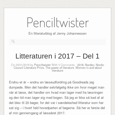
Skip
to
Penciltwister
content
En litteraturblog af Jenny Johannessen
Litteraturen i 2017 – Del 1
On 23/01/2018 by
Penciltwister
With
1
Comments -
2018
,
Norden
,
Nordic
Council Literature Prize
,
The power of literature
,
Women in and about
literature
Endnu et år – endnu en læseudfordring på Goodreads jeg
dumpede. Men det handler selvfølgelig ikke om hvor meget man
når at læse, det handler om hvad man tager med fra læsningen
og den tid man tager sig med bogen. Så jeg er ikke så ked af at
det blev til 20 bøger, for det var i særdeleshed litteratur som har
sat sig – i hvert fald hovedparten af bøgerne. Så her er første del
af min gennemgang af læseåret 2017.