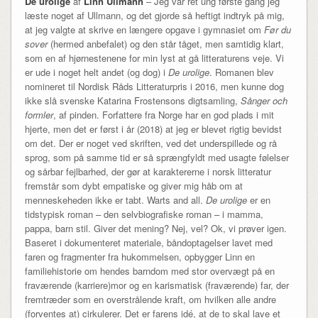
De urolige
af
Linn Ullmann
– Jeg var ret ung første gang jeg
læste noget af Ullmann, og det gjorde så heftigt indtryk på mig,
at jeg valgte at skrive en længere opgave i gymnasiet om
Før du
sover
(hermed anbefalet) og den står tåget, men samtidig klart,
som en af hjørnestenene for min lyst at gå litteraturens veje. Vi
er ude i noget helt andet (og dog) i
De urolige
. Romanen blev
nomineret til Nordisk Råds Litteraturpris i 2016, men kunne dog
ikke slå svenske Katarina Frostensons digtsamling,
Sånger och
formler
, af pinden. Forfattere fra Norge har en god plads i mit
hjerte, men det er først i år (2018) at jeg er blevet rigtig bevidst
om det. Der er noget ved skriften, ved det underspillede og rå
sprog, som på samme tid er så sprængfyldt med usagte følelser
og sårbar fejlbarhed, der gør at karaktererne i norsk litteratur
fremstår som dybt empatiske og giver mig håb om at
menneskeheden ikke er tabt. Warts and all.
De urolige
er en
tidstypisk roman – den selvbiografiske roman – i mamma,
pappa, barn stil. Giver det mening? Nej, vel? Ok, vi prøver igen.
Baseret i dokumenteret materiale, båndoptagelser lavet med
faren og fragmenter fra hukommelsen, opbygger Linn en
familiehistorie om hendes barndom med stor overvægt på en
fraværende (karriere)mor og en karismatisk (fraværende) far, der
fremtræder som en overstrålende kraft, om hvilken alle andre
(forventes at) cirkulerer. Det er farens idé, at de to skal lave et