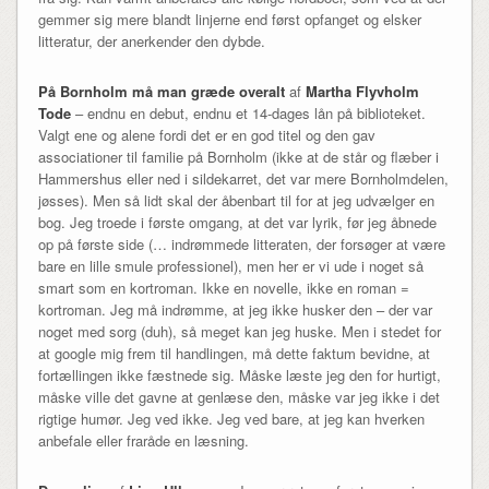
gemmer sig mere blandt linjerne end først opfanget og elsker
litteratur, der anerkender den dybde.
På Bornholm må man græde overalt
af
Martha Flyvholm
Tode
– endnu en debut, endnu et 14-dages lån på biblioteket.
Valgt ene og alene fordi det er en god titel og den gav
associationer til familie på Bornholm (ikke at de står og flæber i
Hammershus eller ned i sildekarret, det var mere Bornholmdelen,
jøsses). Men så lidt skal der åbenbart til for at jeg udvælger en
bog. Jeg troede i første omgang, at det var lyrik, før jeg åbnede
op på første side (… indrømmede litteraten, der forsøger at være
bare en lille smule professionel), men her er vi ude i noget så
smart som en kortroman. Ikke en novelle, ikke en roman =
kortroman. Jeg må indrømme, at jeg ikke husker den – der var
noget med sorg (duh), så meget kan jeg huske. Men i stedet for
at google mig frem til handlingen, må dette faktum bevidne, at
fortællingen ikke fæstnede sig. Måske læste jeg den for hurtigt,
måske ville det gavne at genlæse den, måske var jeg ikke i det
rigtige humør. Jeg ved ikke. Jeg ved bare, at jeg kan hverken
anbefale eller fraråde en læsning.