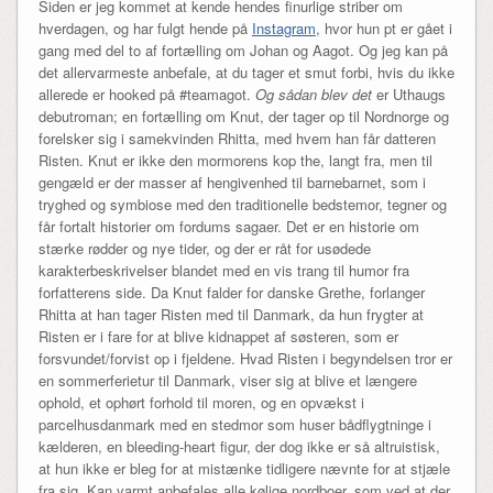
Siden er jeg kommet at kende hendes finurlige striber om
hverdagen, og har fulgt hende på
Instagram
, hvor hun pt er gået i
gang med del to af fortælling om Johan og Aagot. Og jeg kan på
det allervarmeste anbefale, at du tager et smut forbi, hvis du ikke
allerede er hooked på #teamagot.
Og sådan blev det
er Uthaugs
debutroman; en fortælling om Knut, der tager op til Nordnorge og
forelsker sig i samekvinden Rhitta, med hvem han får datteren
Risten. Knut er ikke den mormorens kop the, langt fra, men til
gengæld er der masser af hengivenhed til barnebarnet, som i
tryghed og symbiose med den traditionelle bedstemor, tegner og
får fortalt historier om fordums sagaer. Det er en historie om
stærke rødder og nye tider, og der er råt for usødede
karakterbeskrivelser blandet med en vis trang til humor fra
forfatterens side. Da Knut falder for danske Grethe, forlanger
Rhitta at han tager Risten med til Danmark, da hun frygter at
Risten er i fare for at blive kidnappet af søsteren, som er
forsvundet/forvist op i fjeldene. Hvad Risten i begyndelsen tror er
en sommerferietur til Danmark, viser sig at blive et længere
ophold, et ophørt forhold til moren, og en opvækst i
parcelhusdanmark med en stedmor som huser bådflygtninge i
kælderen, en bleeding-heart figur, der dog ikke er så altruistisk,
at hun ikke er bleg for at mistænke tidligere nævnte for at stjæle
fra sig. Kan varmt anbefales alle kølige nordboer, som ved at der