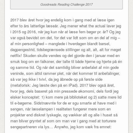
Goodreads Reading Challenge 2017
2017 blev året hvor jeg endelig kom i gang med at læse igen
efter to års latterlige læseår. Jeg mener what the actual laver jeg
i 2015 og 2016, når jeg kun når at læse fem bøger pr. år? Og jeg
var også bevidst om det, for det var lidt som om en del af mig –
af min personlighed – manglede i hverdagen blandt barsel,
dagpengestrid, tidsbegrænsede stillinger og alt, alt, alt for meget
netflix! Skuden skulle vendes og det gjorde den i januar med en
smuk bog om en falkoner, der talte til både hjerne og hjerte på én
og samme tid. Og når det samtidig bliver anbefalet af min gode
veninde, som altid rammer plet, når det kommer til anbefalinger,
så var jeg ikke i tvivl, da jeg åbnede op på første side
(metaforisk: Jeg læste den på en iPad). 2017 blev også året,
hvor jeg, dels baseret på min pressede økomomi, dels fordi jeg
elsker konceptet: 1) kom mere på biblioteket og 2) satte mere lid
til e-bøgerne. Sidstnævnte for de er sgu smarte at have med i
sengen, når læselampen i realiteten fungerer mere som en
projektør end diskret lyskegle, og vækker alt og alle i huset så
man bliver gryntet af som om man var i gang med at torturere
sengepartneren via lys… Anywho, jeg kom væk fra emnet: