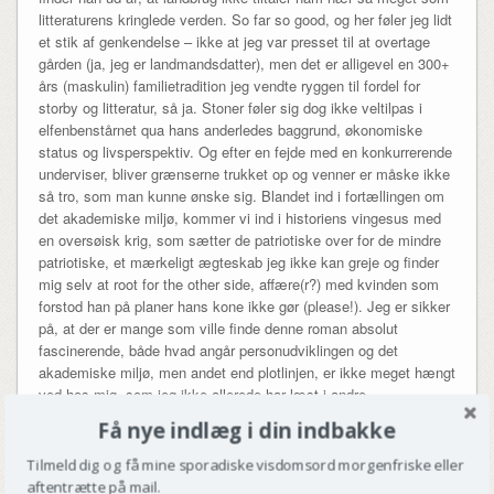
litteraturens kringlede verden. So far so good, og her føler jeg lidt
et stik af genkendelse – ikke at jeg var presset til at overtage
gården (ja, jeg er landmandsdatter), men det er alligevel en 300+
års (maskulin) familietradition jeg vendte ryggen til fordel for
storby og litteratur, så ja. Stoner føler sig dog ikke veltilpas i
elfenbenstårnet qua hans anderledes baggrund, økonomiske
status og livsperspektiv. Og efter en fejde med en konkurrerende
underviser, bliver grænserne trukket op og venner er måske ikke
så tro, som man kunne ønske sig. Blandet ind i fortællingen om
det akademiske miljø, kommer vi ind i historiens vingesus med
en oversøisk krig, som sætter de patriotiske over for de mindre
patriotiske, et mærkeligt ægteskab jeg ikke kan greje og finder
mig selv at root for the other side, affære(r?) med kvinden som
forstod han på planer hans kone ikke gør (please!). Jeg er sikker
på, at der er mange som ville finde denne roman absolut
fascinerende, både hvad angår personudviklingen og det
akademiske miljø, men andet end plotlinjen, er ikke meget hængt
ved hos mig, som jeg ikke allerede har læst i andre
udviklingsromaner.
Få nye indlæg i din indbakke
Tilmeld dig og få mine sporadiske visdomsord morgenfriske eller
Astragal
af
Albertine Sarrazin
er indbegrebet af franskhed i min
aftentrætte på mail.
stereotype verden. Insinuerende flirt, passion, fyldte læber, sexet