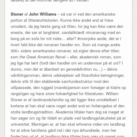
Stoner
af
John Williams
– så var vi ved den amerikanske
portion af litteraturhistorien. Kunne ikke andet end at fnise
umodent, da jeg første gang så titlen, for jeg kan ikke være den
eneste, der ser et langhåret, sandaliklædt nirvanavrag med en
bong på en sofa for mit indre… eller? #momjoke aside, det er i
hvert fald ikke det romanen handler om. Som så mange andre
300+ siders amerikanske romaner, så sigter denne efter titlen
som
the Great American Novel
– eller, akademisk roman, som
jeg lige har lært (fordi den handler om en underviser på et uni? I
dunno, men det er åbenbart en genredefinition nu…) – delvis
udviklingsroman, delvis udskejelser udi filosofiske betragtninger,
delvis stik til den etablerede samfundsstruktur mod den
utilpassede, den rugged (mands)person som forsøger at klatre op
rangstigen og hans store forkærlighed for litteraturen. William
Stoner er af landmandsfamilie og det ligger ikke umiddelbart i
kortene at han skal være noget andet end en forlængelse af den
stolte landbrugstradition. Akademia tiltaler ham dog så meget at
han søger om og får tildelt en plads ved landbrugsfakultetet på et
universitet. Meningen er, at han skal erhverve viden om landbrug
for at sikre familiens gård ind i det nye århundrede, men her
finder han ud af, at landbrug ikke tiltaler ham nær så meget som