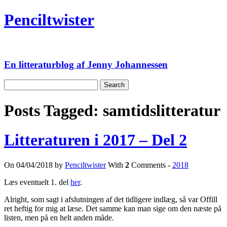
Skip
Penciltwister
to
content
En litteraturblog af Jenny Johannessen
Search
for:
Posts Tagged:
samtidslitteratur
Litteraturen i 2017 – Del 2
On 04/04/2018 by
Penciltwister
With
2
Comments -
2018
Læs eventuelt 1. del
her
.
Alright, som sagt i afslutningen af det tidligere indlæg, så var Offill
ret heftig for mig at læse. Det samme kan man sige om den næste på
listen, men på en helt anden måde.