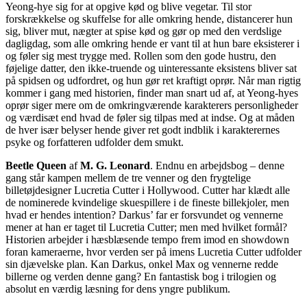
Yeong-hye sig for at opgive kød og blive vegetar. Til stor
forskrækkelse og skuffelse for alle omkring hende, distancerer hun
sig, bliver mut, nægter at spise kød og gør op med den verdslige
dagligdag, som alle omkring hende er vant til at hun bare eksisterer i
og føler sig mest trygge med. Rollen som den gode hustru, den
føjelige datter, den ikke-truende og uinteressante eksistens bliver sat
på spidsen og udfordret, og hun gør ret kraftigt oprør. Når man rigtig
kommer i gang med historien, finder man snart ud af, at Yeong-hyes
oprør siger mere om de omkringværende karakterers personligheder
og værdisæt end hvad de føler sig tilpas med at indse. Og at måden
de hver især belyser hende giver ret godt indblik i karakterernes
psyke og forfatteren udfolder dem smukt.
Beetle Queen
af
M. G. Leonard
. Endnu en arbejdsbog – denne
gang står kampen mellem de tre venner og den frygtelige
billetøjdesigner Lucretia Cutter i Hollywood. Cutter har klædt alle
de nominerede kvindelige skuespillere i de fineste billekjoler, men
hvad er hendes intention? Darkus’ far er forsvundet og vennerne
mener at han er taget til Lucretia Cutter; men med hvilket formål?
Historien arbejder i hæsblæsende tempo frem imod en showdown
foran kameraerne, hvor verden ser på imens Lucretia Cutter udfolder
sin djævelske plan. Kan Darkus, onkel Max og vennerne redde
billerne og verden denne gang? En fantastisk bog i trilogien og
absolut en værdig læsning for dens yngre publikum.