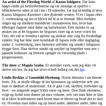
An artist of the Fleeting World
af
Kazuo Ishiguro
. Før hans
bøger endte på bestsellerlisterne og var umulige at opdrive i
bibliotekerne uden at stå i kø i 18 måneder, var jeg så heldig at læse
Kazuo Ishiguros
Kunstner i den flydende verden
. Vi er i Japan efter
2. verdenskrig og det er blevet tid til at se fremad. Men fortiden
sniger sig op imellem brædderne i kunstnerens hus, hvor han
tilbringer dagene med døtre og barnebarnet. Den stoiske ro og
ønsket om at let bygones be bygones viser sig at være svært for
Ono, der må se fortiden i øjnene og anskue sine valg fra forskellige
vinkler. Jeg har ikke stort kendskab til Japans rolle eller dagligdag
under 2. verdenskrig, men historien udfolder sig smukt i Ishiguros
trygge favn. Han skriver smukt og ustyltet og begreber som ære i
japansk kulturarv og historie optager en væsentlig plads i
progressionen.
The door
af
Magda Szabo
. Et storslået værk, som jeg ikke vil
skrive om her, da jeg har lavet et helt indlæg om det
her
.
Undis Brekke
af
Gunnhild Øyehaug
. Norsk litteratur i sin fineste
form. Åh, at skulle tilbage til sin hjemstavn og undervise selv om
man er dødtræt af studerende. Alt er gået i stå; skriften, forholdet og
livet – en snigende angst fylder mere og mere. Den flade eksistens,
svigt og fortid som drøner på max volume, selv om man ikke er klar
til at blive konfronteret med hvem man er blevet og hvad der er sket
en. Hvordan man måler sig op imod andre, dømmer andre, føler sig