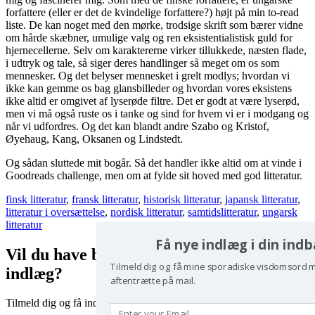
forfattere (eller er det de kvindelige forfattere?) højt på min to-read
liste. De kan noget med den mørke, trodsige skrift som bærer vidne
om hårde skæbner, umulige valg og ren eksistentialistisk guld for
hjernecellerne. Selv om karaktererne virker tillukkede, næsten flade,
i udtryk og tale, så siger deres handlinger så meget om os som
mennesker. Og det belyser mennesket i grelt modlys; hvordan vi
ikke kan gemme os bag glansbilleder og hvordan vores eksistens
ikke altid er omgivet af lyserøde filtre. Det er godt at være lyserød,
men vi må også ruste os i tanke og sind for hvem vi er i modgang og
når vi udfordres. Og det kan blandt andre Szabo og Kristof,
Øyehaug, Kang, Oksanen og Lindstedt.
Og sådan sluttede mit bogår. Så det handler ikke altid om at vinde i
Goodreads challenge, men om at fylde sit hoved med god litteratur.
finsk litteratur
,
fransk litteratur
,
historisk litteratur
,
japansk litteratur
,
litteratur i oversættelse
,
nordisk litteratur
,
samtidslitteratur
,
ungarsk
litteratur
Få nye indlæg i din ind
Vil du have besked, når der er nye
Tilmeld dig og få mine sporadiske visdomsord m
indlæg?
aftentrætte på mail.
Tilmeld dig og få indlæggene direkte i din indbakke.