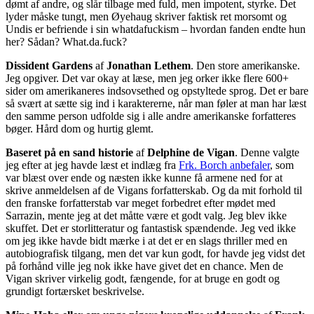
dømt af andre, og slår tilbage med fuld, men impotent, styrke. Det
lyder måske tungt, men Øyehaug skriver faktisk ret morsomt og
Undis er befriende i sin whatdafuckism – hvordan fanden endte hun
her? Sådan? What.da.fuck?
Dissident Gardens
af
Jonathan Lethem
. Den store amerikanske.
Jeg opgiver. Det var okay at læse, men jeg orker ikke flere 600+
sider om amerikaneres indsovsethed og opstyltede sprog. Det er bare
så svært at sætte sig ind i karaktererne, når man føler at man har læst
den samme person udfolde sig i alle andre amerikanske forfatteres
bøger. Hård dom og hurtig glemt.
Baseret på en sand historie
af
Delphine de Vigan
. Denne valgte
jeg efter at jeg havde læst et indlæg fra
Frk. Borch anbefaler
, som
var blæst over ende og næsten ikke kunne få armene ned for at
skrive anmeldelsen af de Vigans forfatterskab. Og da mit forhold til
den franske forfatterstab var meget forbedret efter mødet med
Sarrazin, mente jeg at det måtte være et godt valg. Jeg blev ikke
skuffet. Det er storlitteratur og fantastisk spændende. Jeg ved ikke
om jeg ikke havde bidt mærke i at det er en slags thriller med en
autobiografisk tilgang, men det var kun godt, for havde jeg vidst det
på forhånd ville jeg nok ikke have givet det en chance. Men de
Vigan skriver virkelig godt, fængende, for at bruge en godt og
grundigt fortærsket beskrivelse.