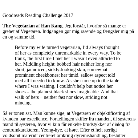
Goodreads Reading Challenge 2017
The Vegetarian
af
Han Kang
. Jeg forstår, hvorfor så mange er
grebet af Vegetaren. Indgangen gør mig rasende og fængsler mig på
en og samme tid.
Before my wife turned vegetarian, I’d always thought
of her as completely unremarkable in every way. To be
frank, the first time I met her I wasn’t even attracted to
her. Middling height; bobbed hair neither long nor
short; jaundiced, sickly-looking skin; somewhat
prominent cheekbones; her timid, sallow aspect told
med all I needed to know. As she came up to the table
where I was waiting, I couldn’t help but notice her
shoes – the plainest black shoes imaginable. And that
walk of hers – neither fast nor slow, striding not
mincing.
Så er tonen sat. Man kunne sige, at Vegetaren er objektificering af
kvinden par excellence. Fortællingen skifter fra manden, til søsterens
mand til søsteren, hvor vi kun får enkelte brudstykker af dialog fra
centrumkarakteren, Yeong-hye, at høre. Efter et helt særligt
voldsomt mareridt centreret omkring dyremishandling, beslutter