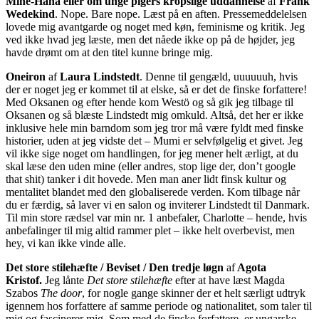
Mine-Haha eller om unge pigers kropslige uddannelse
af
Frank
Wedekind
. Nope. Bare nope. Læst på en aften. Pressemeddelelsen
lovede mig avantgarde og noget med køn, feminisme og kritik. Jeg
ved ikke hvad jeg læste, men det nåede ikke op på de højder, jeg
havde drømt om at den titel kunne bringe mig.
Oneiron
af
Laura Lindstedt
. Denne til gengæld, uuuuuuh, hvis
der er noget jeg er kommet til at elske, så er det de finske forfattere!
Med Oksanen og efter hende kom Westö og så gik jeg tilbage til
Oksanen og så blæste Lindstedt mig omkuld. Altså, det her er ikke
inklusive hele min barndom som jeg tror må være fyldt med finske
historier, uden at jeg vidste det – Mumi er selvfølgelig et givet. Jeg
vil ikke sige noget om handlingen, for jeg mener helt ærligt, at du
skal læse den uden mine (eller andres, stop lige der, don’t google
that shit) tanker i dit hovede. Men man aner lidt finsk kultur og
mentalitet blandet med den globaliserede verden. Kom tilbage når
du er færdig, så laver vi en salon og inviterer Lindstedt til Danmark.
Til min store rædsel var min nr. 1 anbefaler, Charlotte – hende, hvis
anbefalinger til mig altid rammer plet – ikke helt overbevist, men
hey, vi kan ikke vinde alle.
Det store stilehæfte / Beviset / Den tredje løgn
af
Agota
Kristof.
Jeg lånte
Det store stilehæfte
efter at have læst Magda
Szabos
The door
, for nogle gange skinner der et helt særligt udtryk
igennem hos forfattere af samme periode og nationalitet, som taler til
mig og fascinerer mig. Som med de finske forfattere, er ungarske