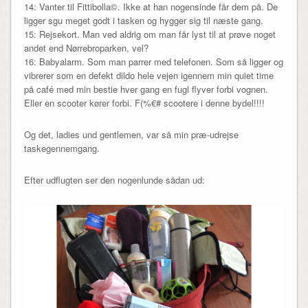
14: Vanter til Fittibolla©. Ikke at han nogensinde får dem på. De
ligger sgu meget godt i tasken og hygger sig til næste gang.
15: Rejsekort. Man ved aldrig om man får lyst til at prøve noget
andet end Nørrebroparken, vel?
16: Babyalarm. Som man parrer med telefonen. Som så ligger og
vibrerer som en defekt dildo hele vejen igennem min quiet time
på café med min bestie hver gang en fugl flyver forbi vognen.
Eller en scooter kører forbi. F(%€# scootere i denne bydel!!!!
Og det, ladies und gentlemen, var så min præ-udrejse
taskegennemgang.
Efter udflugten ser den nogenlunde sådan ud: