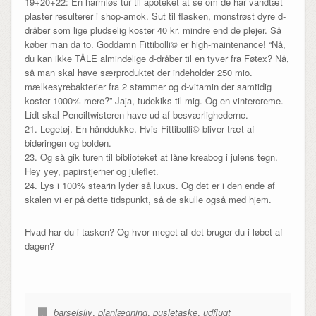
19+20+22: En harmløs tur til apoteket at se om de har vandtæt
plaster resulterer i shop-amok. Sut til flasken, monstrøst dyre d-
dråber som lige pludselig koster 40 kr. mindre end de plejer. Så
køber man da to. Goddamn Fittibolli© er high-maintenance! “Nå,
du kan ikke TÅLE almindelige d-dråber til en tyver fra Føtex? Nå,
så man skal have særproduktet der indeholder 250 mio.
mælkesyrebakterier fra 2 stammer og d-vitamin der samtidig
koster 1000% mere?” Jaja, tudekiks til mig. Og en vintercreme.
Lidt skal Penciltwisteren have ud af besværlighederne.
21. Legetøj. En hånddukke. Hvis Fittibolli© bliver træt af
bideringen og bolden.
23. Og så gik turen til biblioteket at låne kreabog i julens tegn.
Hey yey, papirstjerner og juleflet.
24. Lys i 100% stearin lyder så luxus. Og det er i den ende af
skalen vi er på dette tidspunkt, så de skulle også med hjem.
Hvad har du i tasken? Og hvor meget af det bruger du i løbet af
dagen?
barselsliv
,
planlægning
,
pusletaske
,
udflugt