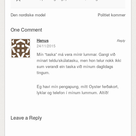
Den nordiske model
Politiet kommer
One Comment
Hanus
Reply
24/11/2015
Mín “taska” má vera mínir lummar. Gangi við
mínari teldu/skúlatasku, men hon telur nokk ikki
sum verandi ein taska við mínum daglidags
tingum.
Eg havi mín pengapung, mítt Oyster ferðakort,
lyklar og telefon í mínum lummum. Altíð!
Leave a Reply