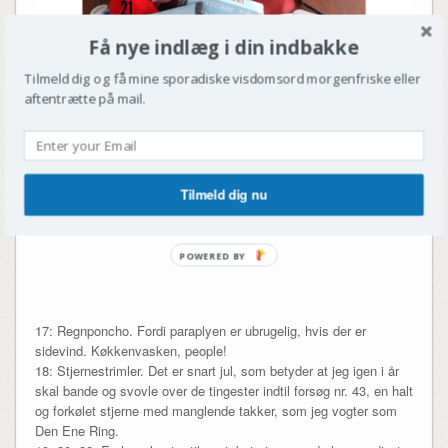
Få nye indlæg i din indbakke
Tilmeld dig og få mine sporadiske visdomsord morgenfriske eller
aftentrætte på mail.
Tilmeld dig nu
POWERED BY
17: Regnponcho. Fordi paraplyen er ubrugelig, hvis der er
sidevind. Køkkenvasken, people!
18: Stjernestrimler. Det er snart jul, som betyder at jeg igen i år
skal bande og svovle over de tingester indtil forsøg nr. 43, en halt
og forkølet stjerne med manglende takker, som jeg vogter som
Den Ene Ring.