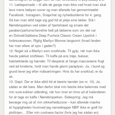
11: Læbepomade – til alle de gange man ikke ved hvad man skal
lave mens babyen sover og man allerede har gennemtrawlet
Facebook, Instagram, Snapchat og nyhedssiderne for 4. gang.
Så kan man altid tage sig god tid at pleje sine læber. Stå i
Nørrebroparken ved siden af hjertetræet og smøre det
paraben/parfume/farvefrie fedt på læberne som om det var
en Dolce&Gabbana Deep Fuchsia Classic Cream Lipstick i
forårssæsonen. Rigtig Marilyn Monroe langsomt (hvad fanden
har man ellers af sjov i gaden?)
12: Noget så u-Marilyn som snotklude. Til gylp, når man ikke
havde pakket stofbleen. Til kaffe på ens trøje, bukser,
halstørklæde og hænder. Til desperat at fange mascaraens flugt
ned ad kinderne, fordi man havde glemt paraplyen. Ja, i bund og
grund lever jeg efter målsætningen: Hvis du har snotklud, er du
ok.
13: Gajol. Der er ikke altid tid at børste tænder (se nr. 10). Ja,
sådan er det bare. Men derfor skal min bestie ikke belemres med
min sure-sokker udånding, når hun river en time ud af kalenderen
for at tage en kaffe i Nørrebroparken. Sidespring: Jeg må
bevæge mig ud af min sikkerhedszone – kan allerede mærke
at hyppigheden hvormed jeg namedropper NBP ikke er godt for
plotlinjen… Eller min coolness-factor (hvis jeg har sådan en).