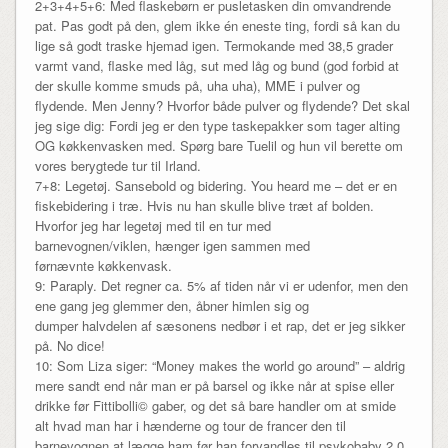
2+3+4+5+6: Med flaskebørn er pusletasken din omvandrende
pat. Pas godt på den, glem ikke én eneste ting, fordi så kan du
lige så godt traske hjemad igen. Termokande med 38,5 grader
varmt vand, flaske med låg, sut med låg og bund (god forbid at
der skulle komme smuds på, uha uha), MME i pulver og
flydende. Men Jenny? Hvorfor både pulver og flydende? Det skal
jeg sige dig: Fordi jeg er den type taskepakker som tager alting
OG køkkenvasken med. Spørg bare Tuelil og hun vil berette om
vores berygtede tur til Irland.
7+8: Legetøj. Sansebold og bidering. You heard me – det er en
fiskebidering i træ. Hvis nu han skulle blive træt af bolden.
Hvorfor jeg har legetøj med til en tur med
barnevognen/viklen, hænger igen sammen med
førnævnte køkkenvask.
9: Paraply. Det regner ca. 5% af tiden når vi er udenfor, men den
ene gang jeg glemmer den, åbner himlen sig og
dumper halvdelen af sæsonens nedbør i et rap, det er jeg sikker
på. No dice!
10: Som Liza siger: “Money makes the world go around” – aldrig
mere sandt end når man er på barsel og ikke når at spise eller
drikke før Fittibolli© gaber, og det så bare handler om at smide
alt hvad man har i hænderne og tour de francer den til
barnevognen at lægge ham før han forvandles til psykobaby 2.0.