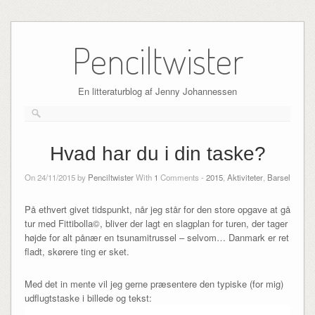
Skip
to
Penciltwister
content
En litteraturblog af Jenny Johannessen
Hvad har du i din taske?
On 24/11/2015 by
Penciltwister
With
1
Comments -
2015
,
Aktiviteter
,
Barsel
På ethvert givet tidspunkt, når jeg står for den store opgave at gå
tur med Fittibolla©, bliver der lagt en slagplan for turen, der tager
højde for alt pånær en tsunamitrussel – selvom… Danmark er ret
fladt, skørere ting er sket.
Med det in mente vil jeg gerne præsentere den typiske (for mig)
udflugtstaske i billede og tekst: