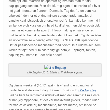
store spillere, hvordan de opererer og hvordan man får sin
daglige gang derinde. Men det fik mig også til at tænke på i hvor
høj grad litteraturen florerer i Danmark. Tag det fra en som har
arbejdet inden for et endnu mindre sprogområde, antallet af
danske kvalitetsudgivelser sparker røv! Vi kan altid komme ind i
en længere diskussion om hvad kvalitet er, men det er også det,
man har et kommentarspor til. Hvorom alting er, så er der et
mylder af fantastisk spændende forlag i Danmark. Og det er ikke
en underdrivelse – gentag efter mig: FANTASTISK spændende.
Det er passionerede mennesker med pivsmukke udgivelser, som
kæler for øjet ned til mindste vigtige detalje – sproget, fonten,
papiret; you name it – det hele er der!
Lille Bogdag 2015. Billede af Frej Rosenstjerne.
Og denne weekend (16.17. april) får vi endnu en gang lov at
møde flere af de små forlag i Dome of Visions til
Lille Bogdag
.
Lad os bare få rammerne udstukket med det samme: Fra sidste
år kan jeg rapportere, at det var knaldvarmt (nice!), maden uden
for var læ-æ-ækker, menneskene, for det meste, smilende på
den der vi-er-alle-sammen-her-fordi-det-er-en-