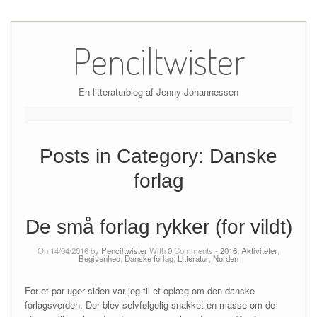
Skip
to
Penciltwister
content
En litteraturblog af Jenny Johannessen
Posts in Category:
Danske
forlag
De små forlag rykker (for vildt)
On 14/04/2016 by
Penciltwister
With
0
Comments -
2016
,
Aktiviteter
,
Begivenhed
,
Danske forlag
,
Litteratur
,
Norden
For et par uger siden var jeg til et oplæg om den danske
forlagsverden. Der blev selvfølgelig snakket en masse om de