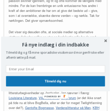
passion skinner igennem, og tit og ofte kommer de længere med
mindre. For de kan frembringe en unik entusiasme hos andre i
kraft af den ambitioner de har om at give det bedste ud – give,
som i at overrække, skænke denne verden – og nørkle. Tak for
nørklingen. Det giver opmærksomhed.
Det viser sig desuden ofte, at sociale medier og alternative
støttemuligheder spiller en stor og fordelagtig rolle for de små
forlags og litteraturfestivalers overlevelse. Da Lille Bogdags
Få nye indlæg i din indbakke
fondsansøgninger uventet alle gav afslag (WTF btw?!) tog det
blog 28 timer og et indlæg på Facebook, der blev delt 49 gange,
Tilmeld dig og få mine sporadiske visdomsord morgenfriske eller
for arrangørerne at skrabe penge sammen via en crowdfunding
aftentrætte på mail.
kampagne. 28 timer! Otte og tyve timer. Og så får vi alle lov at
lege mæcener for en dag. Det er et investeret publikum og det
får nok nogle klokker at ringe i litteraturgangene.
Tilmeld dig nu
Der er masser af muligheder at møde danske forlag i løbet af året
– der er efterhånden ikke mangel på små og store
litteraturbegivenheder og -festivaler. Jeg nævner i flæng:
POWERED BY
Louisiana Literature
,
Vild med ORD
,
BogForum
(er det ikke snart
på tide nu at blive BogBella, eller er der for meget Twilightfanning
over det?),
Gentofte Bogmesse
,
Verdenslitteratur på Møn
,
KBH