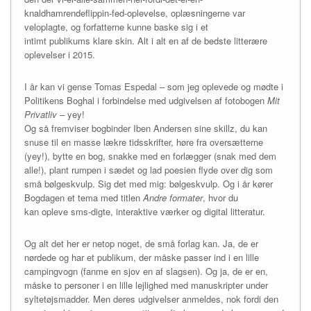
knaldhamrendeflippin-fed-oplevelse, oplæsningerne var
veloplagte, og forfatterne kunne baske sig i et
intimt publikums klare skin. Alt i alt en af de bedste litterære
oplevelser i 2015.
I år kan vi gense Tomas Espedal – som jeg oplevede og mødte i
Politikens Boghal i forbindelse med udgivelsen af fotobogen
Mit
Privatliv –
yey!
Og så fremviser bogbinder Iben Andersen sine skillz, du kan
snuse til en masse lækre tidsskrifter, høre fra oversætterne
(yey!), bytte en bog, snakke med en forlægger (snak med dem
alle!), plant rumpen i sædet og lad poesien flyde over dig som
små bølgeskvulp. Sig det med mig: bølgeskvulp. Og i år kører
Bogdagen et tema med titlen
Andre formater
, hvor du
kan opleve sms-digte, interaktive værker og digital litteratur.
Og alt det her er netop noget, de små forlag kan. Ja, de er
nørdede og har et publikum, der måske passer ind i en lille
campingvogn (fanme en sjov en af slagsen). Og ja, de er en,
måske to personer i en lille lejlighed med manuskripter under
syltetøjsmadder. Men deres udgivelser anmeldes, nok fordi den