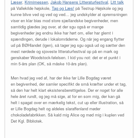
Læser
,
Krimimessen
,
Jakob Hansens Litteraturfestival
,
Litt talk
på Vallekilde højskole,
Tag og Læs!
på Testrup Højskole og jeg
kunne blive ved og ved og ved… jeg undskylder at opremsningen
viser en klar bias mod store sjællandske begivenheder, men
samtidig glædes jeg over, at der sgu også er mange
begivenheder jeg endnu ikke har hørt om, eller har glemt i
spændingen, derude i lokalområderne. Og når jeg engang flytter
ud på BØHlandet (igen), så tager jeg sgu også ud og sætter den
mest nørdede og sjoveste litteraturfestival op på en mark og
genskaber Woodstock-følelsen. I kid you not: det er et punkt i
min 5-års plan (OK, så måske 10-års plan).
Men hvad jeg ved af, har der ikke før Lille Bogdag været
en begivenhed, der samler specifikt de små kræfter under et tag,
så den har helt klart eksistensberettigelse. Der er noget for alle
hele året rundt, og jeg må sige, at for en som mig, der kan gå
helt i spagat over en mærkelig tekst, cut up eller illustration, så
er Lille Bogdag helt og aldeles slaraffenland møder
chokoladefabrikken. Så kald mig Alice og mød mig i kuplen ved
Det Kgl. Bibliotek.