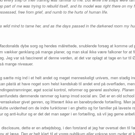
p part of me was trying to rebuild itself, and its model was right there on my
possessed, free from grief, and numb to the hurts of human life.
k’s wild mind to tame her, and as the days passed in the darkened room my h
e Macdonalds dybe sorg og hendes målrettede, snublende forsøg at komme ud p
om vækker genklang på mange planer, og man skal ikke være falkoner for at f
. Jeg var så fascineret af denne verden, at det var oplagt at tage en tur til
 så mange niveauer.
g sætte mig ind i et helt andet og meget menneskeligt univers, men stadig ind
kan påstå at have noget som helst kendskab til andet end på overfladen, men
ndingestramninger, øget social kontrol, reformer og generel assholery.
Planen
or samfundets dømmende rammer og kamp imod social arv. Det er en old scho
rraskelser givet genren, og litterært ikke en banebrydende fortælling. Men je
olutte uvidenhed om de indre funktioner i en ghetto og for familier på laveste 
ur og anti-kultur og er det det man søger i en fortælling, så vil jeg gerne anbe
 disclosure, dette er en arbejdsbog, i den forstand at jeg har oversat den til
ov at læse. Den er helt klart til et yngre publikum eller voksne som nyder a