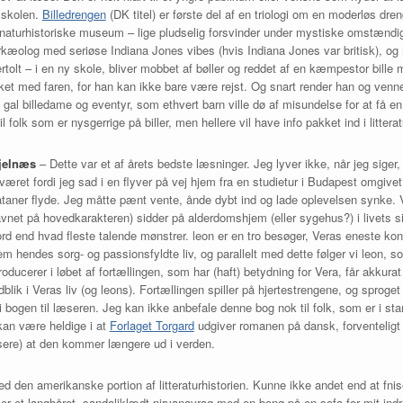
i skolen.
Billedrengen
(DK titel) er første del af en triologi om en moderløs dren
t naturhistoriske museum – lige pludselig forsvinder under mystiske omstændi
arkæolog med seriøse Indiana Jones vibes (hvis Indiana Jones var britisk),
tolt – i en ny skole, bliver mobbet af bøller og reddet af en kæmpestor bil
sket med faren, for han kan ikke bare være rejst. Og snart render han og venne
al billedame og eventyr, som ethvert barn ville dø af misundelse for at få en f
 folk som er nysgerrige på biller, men hellere vil have info pakket ind i littera
jelnæs
– Dette var et af årets bedste læsninger. Jeg lyver ikke, når jeg sig
æret fordi jeg sad i en flyver på vej hjem fra en studietur i Budapest omgivet
ataner flyde. Jeg måtte pænt vente, ånde dybt ind og lade oplevelsen synke. Ver
net på hovedkarakteren) sidder på alderdomshjem (eller sygehus?) i livets sid
end hvad fleste talende mønstrer. leon er en tro besøger, Veras eneste kont
m hendes sorg- og passionsfyldte liv, og parallelt med dette følger vi leon, s
oducerer i løbet af fortællingen, som har (haft) betydning for Vera, får akkur
blik i Veras liv (og leons). Fortællingen spiller på hjertestrengene, og sprog
i bogen til læseren. Jeg kan ikke anbefale denne bog nok til folk, som er i sta
an være heldige i at
Forlaget Torgard
udgiver romanen på dansk, forventelig
sere) at den kommer længere ud i verden.
ed den amerikanske portion af litteraturhistorien. Kunne ikke andet end at fnis
ser et langhåret, sandaliklædt nirvanavrag med en bong på en sofa for mit ind