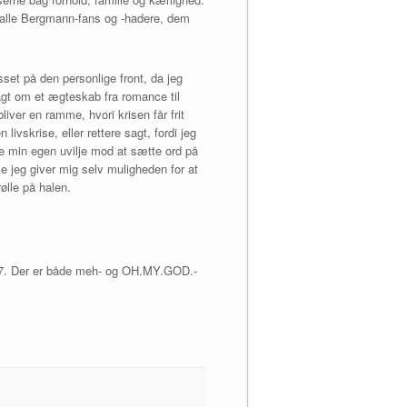
il alle Bergmann-fans og -hadere, dem
set på den personlige front, da jeg
agt om et ægteskab fra romance til
iver en ramme, hvori krisen får frit
 livskrise, eller rettere sagt, fordi jeg
de min egen uvilje mod at sætte ord på
e jeg giver mig selv muligheden for at
lle på halen.
2017. Der er både meh- og OH.MY.GOD.-