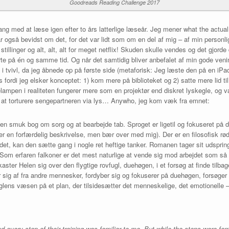
Goodreads Reading Challenge 2017
ang med at læse igen efter to års latterlige læseår. Jeg mener what the actual
ar også bevidst om det, for det var lidt som om en del af mig – af min person
tillinger og alt, alt, alt for meget netflix! Skuden skulle vendes og det gjo
jerte på én og samme tid. Og når det samtidig bliver anbefalet af min gode ven
 i tvivl, da jeg åbnede op på første side (metaforisk: Jeg læste den på en iPad
ordi jeg elsker konceptet: 1) kom mere på biblioteket og 2) satte mere lid ti
ampen i realiteten fungerer mere som en projektør end diskret lyskegle, og væ
at torturere sengepartneren via lys… Anywho, jeg kom væk fra emnet:
en smuk bog om sorg og at bearbejde tab. Sproget er ligetil og fokuseret på de
te er en forfærdelig beskrivelse, men bær over med mig). Der er en filosofisk
il det, kan den sætte gang i nogle ret heftige tanker. Romanen tager sit udspr
. Som erfaren falkoner er det mest naturlige at vende sig mod arbejdet som så
kaster Helen sig over den flygtige rovfugl, duehøgen, i et forsøg at finde tilba
 sig af fra andre mennesker, fordyber sig og fokuserer på duehøgen, forsøger
 fuglens væsen på et plan, der tilsidesætter det menneskelige, det emotionelle 
d every step of their training was familiar to me. But while the steps were fa