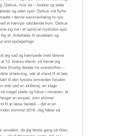
g, Darkus, hvis far – forsker og leder
gheder og uden spor. Darkus må flytte
 og møder i denne sammenhæng to nye
le med et kæmpe udstående horn. Darkus
rne sig ind i et spind af mystiske spor
lig af. Anbefales til skolebørn og
tur end opslagslingo.
er, at jeg sad og kæmpede med tårerne
 af 10. klasse elever, så havde jeg
a (finurlig detalje fra overskriften –
ste strækning, ude af stand til at tale,
akt til den fysiske omverden foruden
om står ved en skillevej, en slags
at så meget plads og fokus i romanen, at
et fanger en empati, som skinner
nd til at læse færøsk – det er en
t inden sommer 2018. Jeg håber så
e umodent, da jeg første gang så titlen,
re… eller? #momjoke aside, det er i