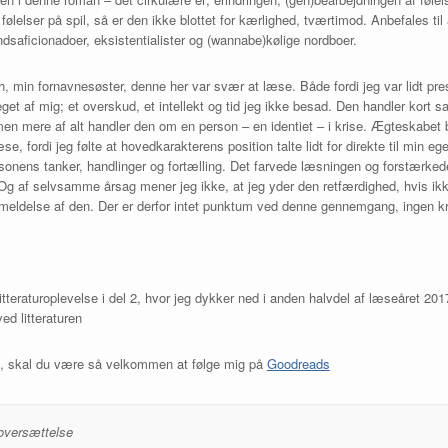
ølelser på spil, så er den ikke blottet for kærlighed, tværtimod. Anbefales t
ndsaficionadoer, eksistentialister og (wannabe)kølige nordboer.
, min fornavnesøster, denne her var svær at læse. Både fordi jeg var lidt pres
t af mig; et overskud, et intellekt og tid jeg ikke besad. Den handler kort s
men mere af alt handler den om en person – en identiet – i krise. Ægteskabet bl
se, fordi jeg følte at hovedkarakterens position talte lidt for direkte til min egen
rsonens tanker, handlinger og fortælling. Det farvede læsningen og forstærke
 Og af selvsamme årsag mener jeg ikke, at jeg yder den retfærdighed, hvis ikk
eldelse af den. Der er derfor intet punktum ved denne gennemgang, ingen krø
itteraturoplevelse i del 2, hvor jeg dykker ned i anden halvdel af læseåret 
d litteraturen
18, skal du være så velkommen at følge mig på
Goodreads
i oversættelse