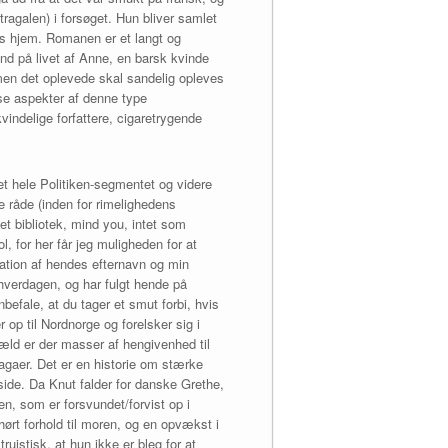
ragalen) i forsøget. Hun bliver samlet
ns hjem. Romanen er et langt og
nd på livet af Anne, en barsk kvinde
, men det oplevede skal sandelig opleves
sse aspekter af denne type
vindelige forfattere, cigaretrygende
et hele Politiken-segmentet og videre
ne råde (inden for rimelighedens
bet bibliotek, mind you, intet som
l, for her får jeg muligheden for at
ination af hendes efternavn og min
m hverdagen, og har fulgt hende på
befale, at du tager et smut forbi, hvis
op til Nordnorge og forelsker sig i
æld er der masser af hengivenhed til
agaer. Det er en historie om stærke
 side. Da Knut falder for danske Grethe,
en, som er forsvundet/forvist op i
hørt forhold til moren, og en opvækst i
istisk, at hun ikke er bleg for at