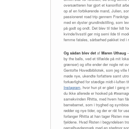
oversætteren har gjort et kanonflot arb
op af en forbikørende mand, Julien, so
passioneret road trip gennem Frankrigs
med en dyster grundindstilling, som lev
på godt og ondt. Det blev til tider lidt
kvinde/livsstil gør mig semi ilde til m
femme fatales, sårbarhed pakket ind i r
Og sådan blev det
af
Maren Uthaug
–
by the balls, ved et tilfælde på mit lok
grænser) og ofte ender der nogle ret ove
Gentofte Hovedbibliotek, som jeg ville h
møde nye, ukendte forfattere samt utrol
forkærlighed for stædige midt-i-luften t
Instagram
, hvor hun pt er gået i gang 
du ikke allerede er hooked på #teamag
samekvinden Rhitta, med hvem han får d
barnebarnet, som i tryghed og symbiose 
rødder og nye tider, og der er råt for u
forlanger Rhitta at han tager Risten med
fjeldene. Hvad Risten i begyndelsen tro
parcelhusdanmark med en stedmor som hus