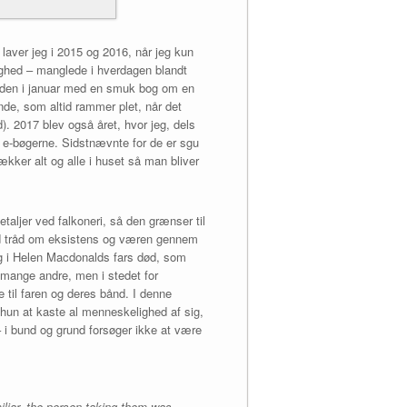
 laver jeg i 2015 og 2016, når jeg kun
lighed – manglede i hverdagen blandt
rde den i januar med en smuk bog om en
inde, som altid rammer plet, når det
). 2017 blev også året, hvor jeg, dels
l e-bøgerne. Sidstnævnte for de er sgu
kker alt og alle i huset så man bliver
taljer ved falkoneri, så den grænser til
 rød tråd om eksistens og væren gennem
ing i Helen Macdonalds fars død, som
 mange andre, men i stedet for
ge til faren og deres bånd. I denne
 hun at kaste al menneskelighed af sig,
– i bund og grund forsøger ikke at være
miliar, the person taking them was