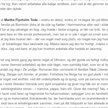
 fra sig. Kan varmt anbefales alle kølige nordboer, som ved at der gemmer sig
kender den dybde.
af
Martha Flyvholm Tode
– endnu en debut, endnu et 14-dages lån på bibliot
il familie på Bornholm (ikke at de står og flæber i Hammershus eller ned i sil
il for at jeg udvælger en bog. Jeg troede i første omgang, at det var lyrik, før
være bare en lille smule professionel), men her er vi ude i noget så smart som
t jeg ikke husker den – der var noget med sorg (duh), så meget kan jeg husk
e, at fortællingen ikke fæstnede sig. Måske læste jeg den for hurtigt, måske 
d ikke. Jeg ved bare, at jeg kan hverken anbefale eller fraråde en læsning.
ret ung første gang jeg læste noget af Ullmann, og det gjorde så heftigt indtry
 sover
(hermed anbefalet) og den står tåget, men samtidig klart, som en af hj
t andet (og dog) i
De urolige
. Romanen blev nomineret til Nordisk Råds Litterat
ling,
Sånger och formler
, af pinden. Forfattere fra Norge har en god plads i mit
r er noget ved skriften, ved det underspillede og rå sprog, som på samme tid 
rne i norsk litteratur fremstår som dybt empatiske og giver mig håb om at men
 selvbiografiske roman – i mamma, pappa, barn stil. Giver det mening? Nej, ve
r lavet med faren og fragmenter fra hukommelsen, opbygger Linn en familieh
r og en karismatisk (fraværende) far, der fremtræder som en overstrålende kr
e to skal lave et erindringsværk sammen, men på det tidspunkt er han allerede s
len i denne roman – det cirkulære er; erindringen, (gen)bearbejdningen af følel