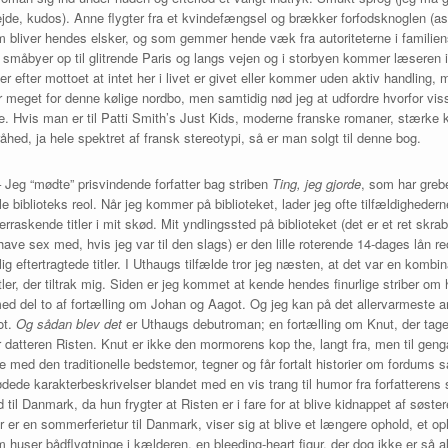
ejde, kudos). Anne flygter fra et kvindefængsel og brækker forfodsknoglen (ast
m bliver hendes elsker, og som gemmer hende væk fra autoriteterne i familie
 småbyer op til glitrende Paris og langs vejen og i storbyen kommer læseren i
er efter mottoet at intet her i livet er givet eller kommer uden aktiv handling
 for meget for denne kølige nordbo, men samtidig nød jeg at udfordre hvorfor vi
ode. Hvis man er til Patti Smith’s Just Kids, moderne franske romaner, stærke k
åhed, ja hele spektret af fransk stereotypi, så er man solgt til denne bog.
 Jeg “mødte” prisvindende forfatter bag striben
Ting, jeg gjorde
, som har greb
ale biblioteks reol. Når jeg kommer på biblioteket, lader jeg ofte tilfældigheder
rraskende titler i mit skød. Mit yndlingssted på biblioteket (det er et ret skra
ave sex med, hvis jeg var til den slags) er den lille roterende 14-dages lån reo
ig eftertragtede titler. I Uthaugs tilfælde tror jeg næsten, at det var en komb
itler, der tiltrak mig. Siden er jeg kommet at kende hendes finurlige striber o
med del to af fortælling om Johan og Aagot. Og jeg kan på det allervarmeste an
ot.
Og sådan blev det
er Uthaugs debutroman; en fortælling om Knut, der tager 
atteren Risten. Knut er ikke den mormorens kop the, langt fra, men til geng
med den traditionelle bedstemor, tegner og får fortalt historier om fordums s
sødede karakterbeskrivelser blandet med en vis trang til humor fra forfatterens
 til Danmark, da hun frygter at Risten er i fare for at blive kidnappet af søster
r er en sommerferietur til Danmark, viser sig at blive et længere ophold, et op
er bådflygtninge i kælderen, en bleeding-heart figur, der dog ikke er så altru