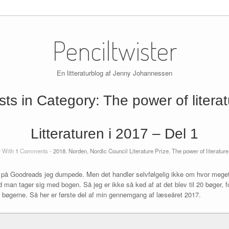
Penciltwister
En litteraturblog af Jenny Johannessen
sts in Category:
The power of litera
Litteraturen i 2017 – Del 1
r
With
1
Comments -
2018
,
Norden
,
Nordic Council Literature Prize
,
The power of literature
 på Goodreads jeg dumpede. Men det handler selvfølgelig ikke om hvor mege
man tager sig med bogen. Så jeg er ikke så ked af at det blev til 20 bøger, fo
af bøgerne. Så her er første del af min gennemgang af læseåret 2017.