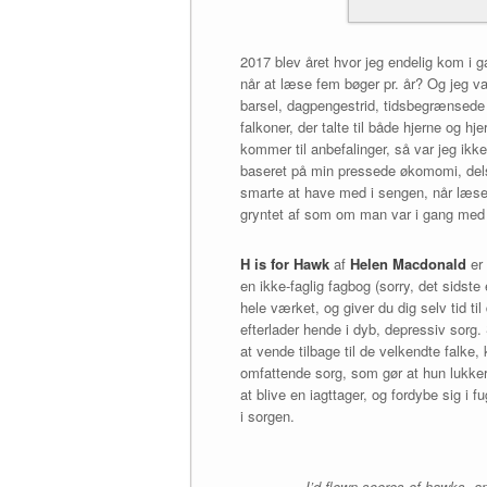
2017 blev året hvor jeg endelig kom i g
når at læse fem bøger pr. år? Og jeg v
barsel, dagpengestrid, tidsbegrænsede s
falkoner, der talte til både hjerne og h
kommer til anbefalinger, så var jeg ikke
baseret på min pressede økomomi, dels f
smarte at have med i sengen, når læsel
gryntet af som om man var i gang med 
H is for Hawk
af
Helen Macdonald
er 
en ikke-faglig fagbog (sorry, det sids
hele værket, og giver du dig selv tid t
efterlader hende i dyb, depressiv sorg
at vende tilbage til de velkendte falke, 
omfattende sorg, som gør at hun lukker
at blive en iagttager, og fordybe sig i
i sorgen.
I’d flown scores of hawks, an