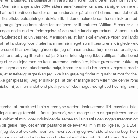
m. Som så mange andre 300+ siders amerikanske romaner, så sigter denne eft
har lært (fordi den handler om en underviser på et uni? I dunno, men det er å
 filosofiske betragtninger, delvis stik til den etablerede samfundsstruktur mo
 rangstigen og hans store forkærlighed for litteraturen. William Stoner er af 
 noget andet end en forlængelse af den stolte landbrugstradition. Akademia ti
fakultetet på et universitet. Meningen er, at han skal erhverve viden om landbru
f, at landbrug ikke tiltaler ham nær så meget som litteraturens kringlede verde
 presset til at overtage gården (ja, jeg er landmandsdatter), men det er allige
rdel for storby og litteratur, så ja. Stoner føler sig dog ikke veltilpas i elfen
g efter en fejde med en konkurrerende underviser, bliver grænserne trukket 
tællingen om det akademiske miljø, kommer vi ind i historiens vingesus med 
ke, et mærkeligt ægteskab jeg ikke kan greje og finder mig selv at root for th
ke gør (please!). Jeg er sikker på, at der er mange som ville finde denne ro
ske miljø, men andet end plotlinjen, er ikke meget hængt ved hos mig, som je
grebet af franskhed i min stereotype verden. Insinuerende flirt, passion, fyldt
olig anstrengt forhold til fransk(mænd), som mange i min omgangskreds har erf
s koblet til min ikke-undskyldende semi-vanillalivsstil uden nogen intention 
 billigelse, nay, det er min påstand at de lever AF min misbilligelse. (SID
r jeg absolut elskede hvert ord, hver sætning og hver side af denne bog. For m
roman sig ind under huden og efterlod et varigt indtryk. Smukt sprog (jeg må g