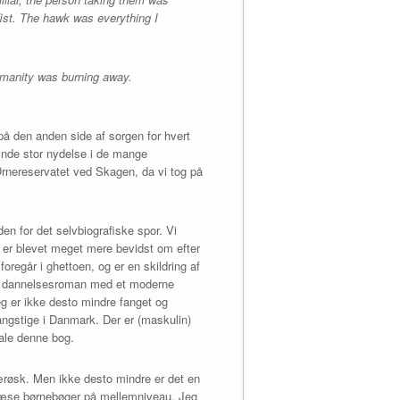
 fist. The hawk was everything I
umanity was burning away.
å den anden side af sorgen for hvert
inde stor nydelse i de mange
 Ørnereservatet ved Skagen, da vi tog på
en for det selvbiografiske spor. Vi
 er blevet meget mere bevidst om efter
foregår i ghettoen, og er en skildring af
ol dannelsesroman med et moderne
g er ikke desto mindre fanget og
rangstige i Danmark. Der er (maskulin)
fale denne bog.
 færøsk. Men ikke desto mindre er det en
t læse børnebøger på mellemniveau. Jeg