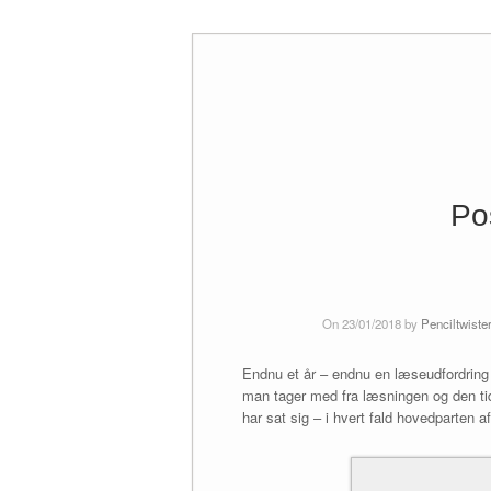
Skip
to
content
Po
On 23/01/2018 by
Penciltwiste
Endnu et år – endnu en læseudfordring
man tager med fra læsningen og den tid 
har sat sig – i hvert fald hovedparten 