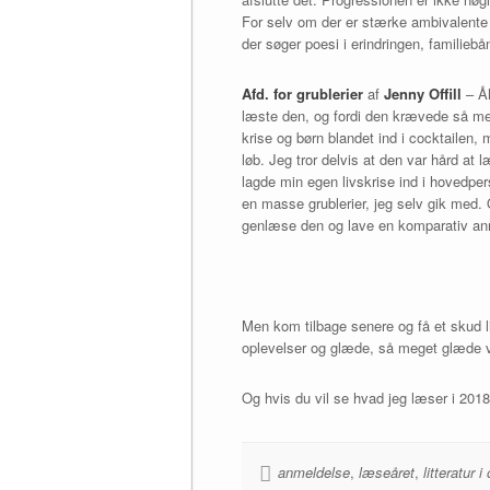
For selv om der er stærke ambivalente f
der søger poesi i erindringen, familiebå
Afd. for grublerier
af
Jenny Offill
– Åh
læste den, og fordi den krævede så mege
krise og børn blandet ind i cocktailen, 
løb. Jeg tror delvis at den var hård at læ
lagde min egen livskrise ind i hovedpe
en masse grublerier, jeg selv gik med.
genlæse den og lave en komparativ anm
Men kom tilbage senere og få et skud l
oplevelser og glæde, så meget glæde ve
Og hvis du vil se hvad jeg læser i 20
anmeldelse
,
læseåret
,
litteratur 