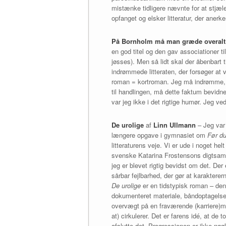
mistænke tidligere nævnte for at stjæle
opfanget og elsker litteratur, der aner
På Bornholm må man græde overalt
en god titel og den gav associationer t
jøsses). Men så lidt skal der åbenbart t
indrømmede litteraten, der forsøger at 
roman = kortroman. Jeg må indrømme, a
til handlingen, må dette faktum bevidn
var jeg ikke i det rigtige humør. Jeg ve
De urolige
af
Linn Ullmann
– Jeg var 
længere opgave i gymnasiet om
Før du
litteraturens veje. Vi er ude i noget hel
svenske Katarina Frostensons digtsam
jeg er blevet rigtig bevidst om det. De
sårbar fejlbarhed, der gør at karaktere
De urolige
er en tidstypisk roman – den
dokumenteret materiale, båndoptagelse
overvægt på en fraværende (karriere)mo
at) cirkulerer. Det er farens idé, at d
afslutte det. Progressionen er ikke nøg