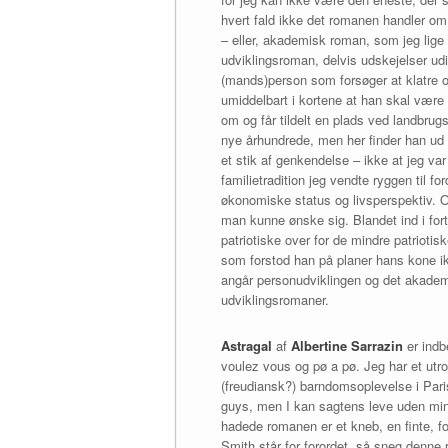
hvert fald ikke det romanen handler o
– eller, akademisk roman, som jeg lige 
udviklingsroman, delvis udskejelser udi
(mands)person som forsøger at klatre op
umiddelbart i kortene at han skal være
om og får tildelt en plads ved landbrugs
nye århundrede, men her finder han ud a
et stik af genkendelse – ikke at jeg var
familietradition jeg vendte ryggen til fo
økonomiske status og livsperspektiv. O
man kunne ønske sig. Blandet ind i for
patriotiske over for de mindre patriotis
som forstod han på planer hans kone ik
angår personudviklingen og det akademi
udviklingsromaner.
Astragal
af
Albertine Sarrazin
er indbe
voulez vous og pø a pø. Jeg har et utr
(freudiansk?) barndomsoplevelse i Pari
guys, men I kan sagtens leve uden min
hadede romanen er et kneb, en finte, fo
Smith står for forordet, så sneg denne 