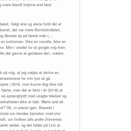
 mere blandt linjerne end først
eket. Valgt ene og alene fordi det er
dekarret, det var mere Bornholmdelen,
 jeg åbnede op på første side (…
 en kortroman. Ikke en novelle, ikke en
e. Men i stedet for at google mig frem
ville det gavne at genlæse den, måske
k på mig, at jeg valgte at skrive en
ørnestenene for min lyst at gå
urpris i 2016, men kunne dog ikke slå
 hjerte, men det er først i år (2018) at
er så sprængfyldt med usagte følelser og
neskeheden ikke er tabt. Warts and all.
l? Ok, vi prøver igen. Baseret i
istorie om hendes barndom med stor
aft, om hvilken alle andre (forventes
tærkt ældet, og det falder på Linn at
serne bag forhold, familie og kærlighed.