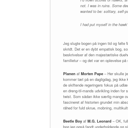
not. I was in ruins. Some dee
wanted to be: solitary, self-
I had put myself in the haw
Jeg slugte bogen på ingen tid og følt
skridt. Det er en dybt empatisk bog, s
beskrivelser af den majestætiske duehøg
familietur – og det var en oplevelse på
Planen
af
Morten Pape
– Her skulle je
kommer tæt på en dagligdag, jeg ikke 
de skiftende regeringers fokus på udlæ
en dreng-til-mands udvikling inden f
twist. Som sådan ikke særlig mange ove
fascineret af historien grundet min abs
råhed for fuld skrue, mobning, multikult
Beetle Boy
af
M.G. Leonard
– OK, full
bog jeg også fandt underholdende og sj