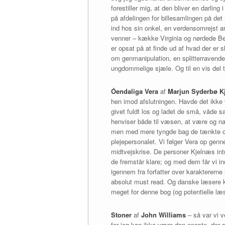
forestiller mig, at den bliver en darling 
på afdelingen for billesamlingen på de
ind hos sin onkel, en verdensomrejst 
venner – kække Virginia og nørdede Ber
er opsat på at finde ud af hvad der er 
om genmanipulation, en splitterravende g
ungdommelige sjæle. Og til en vis del til
Óendaliga Vera
af
Marjun Syderbø K
hen imod afslutningen. Havde det ikke v
givet fuldt los og ladet de små, våde s
henviser både til væsen, at være og nav
men med mere tyngde bag de tænkte ord 
plejepersonalet. Vi følger Vera op genne
midtvejskrise. De personer Kjelnæs intr
de fremstår klare; og med dem får vi ind
igennem fra forfatter over karaktererne 
absolut must read. Og danske læsere k
meget for denne bog (og potentielle læ
Stoner
af
John Williams
– så var vi v
for jeg kan ikke være den eneste, der 