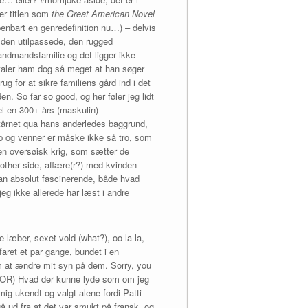
er titlen som
the Great American Novel
benbart en genredefinition nu…) – delvis
d den utilpassede, den rugged
landmandsfamilie og det ligger ikke
ltaler ham dog så meget at han søger
g for at sikre familiens gård ind i det
n. So far so good, og her føler jeg lidt
vel en 300+ års (maskulin)
benstårnet qua hans anderledes baggrund,
op og venner er måske ikke så tro, som
en oversøisk krig, som sætter de
e other side, affære(r?) med kvinden
man absolut fascinerende, både hvad
g ikke allerede har læst i andre
e læber, sexet vold (what?), oo-la-la,
aret et par gange, bundet i en
om at ændre mit syn på dem. Sorry, you
ESPOR) Hvad der kunne lyde som om jeg
ig ukendt og valgt alene fordi Patti
å ud fra at det var smukt på fransk, og