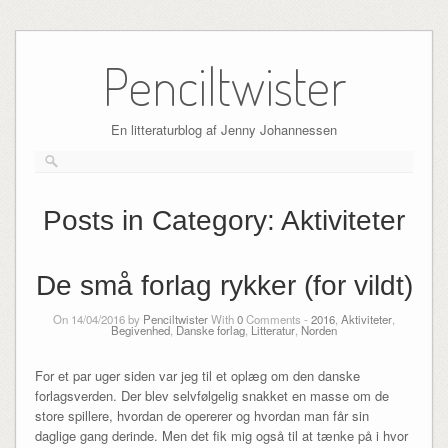
Skip
to
Penciltwister
content
En litteraturblog af Jenny Johannessen
Posts in Category:
Aktiviteter
De små forlag rykker (for vildt)
On 14/04/2016 by
Penciltwister
With
0
Comments -
2016
,
Aktiviteter
,
Begivenhed
,
Danske forlag
,
Litteratur
,
Norden
For et par uger siden var jeg til et oplæg om den danske
forlagsverden. Der blev selvfølgelig snakket en masse om de
store spillere, hvordan de opererer og hvordan man får sin
daglige gang derinde. Men det fik mig også til at tænke på i hvor