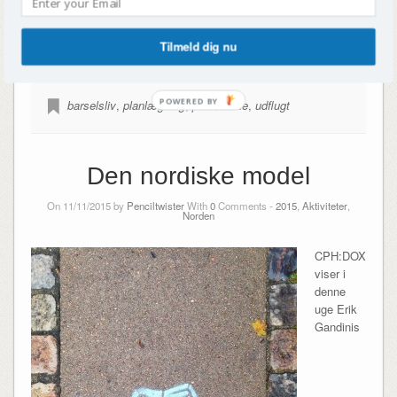
Hvad har du i tasken? Og hvor meget af det bruger du i løbet af
dagen?
Tilmeld dig nu
barselsliv
,
planlægning
,
pusletaske
,
udflugt
Den nordiske model
On 11/11/2015 by
Penciltwister
With
0
Comments -
2015
,
Aktiviteter
,
Norden
CPH:DOX
viser i
denne
uge Erik
Gandinis