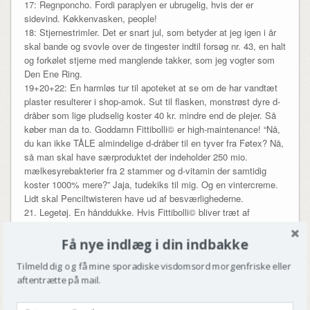
17: Regnponcho. Fordi paraplyen er ubrugelig, hvis der er
sidevind. Køkkenvasken, people!
18: Stjernestrimler. Det er snart jul, som betyder at jeg igen i år
skal bande og svovle over de tingester indtil forsøg nr. 43, en halt
og forkølet stjerne med manglende takker, som jeg vogter som
Den Ene Ring.
19+20+22: En harmløs tur til apoteket at se om de har vandtæt
plaster resulterer i shop-amok. Sut til flasken, monstrøst dyre d-
dråber som lige pludselig koster 40 kr. mindre end de plejer. Så
køber man da to. Goddamn Fittibolli© er high-maintenance! “Nå,
du kan ikke TÅLE almindelige d-dråber til en tyver fra Føtex? Nå,
så man skal have særproduktet der indeholder 250 mio.
mælkesyrebakterier fra 2 stammer og d-vitamin der samtidig
koster 1000% mere?” Jaja, tudekiks til mig. Og en vintercreme.
Lidt skal Penciltwisteren have ud af besværlighederne.
21. Legetøj. En hånddukke. Hvis Fittibolli© bliver træt af
bideringen og bolden.
23. Og så gik turen til biblioteket at låne kreabog i julens tegn.
Få nye indlæg i din indbakke
Hey yey, papirstjerner og juleflet.
Tilmeld dig og få mine sporadiske visdomsord morgenfriske eller
24. Lys i 100% stearin lyder så luxus. Og det er i den ende af
aftentrætte på mail.
skalen vi er på dette tidspunkt, så de skulle også med hjem.