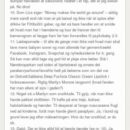
dumper halvdelen af sæsonens nedbør i et rap, det er jeg sikker
på. No dice!
10: Som Liza siger: “Money makes the world go around” – aldrig
mere sandt end når man er på barsel og ikke når at spise eller
drikke før Fittibolli© gaber, og det så bare handler om at smide
alt hvad man har i hænderne og tour de francer den til
barnevognen at lægge ham før han forvandles til psykobaby 2.0.
11: Læbepomade – til alle de gange man ikke ved hvad man skal
lave mens babyen sover og man allerede har gennemtrawlet
Facebook, Instagram, Snapchat og nyhedssiderne for 4. gang.
Så kan man altid tage sig god tid at pleje sine læber. Stå i
Nørrebroparken ved siden af hjertetræet og smøre det
paraben/parfume/farvefrie fedt på læberne som om det var
en Dolce&Gabbana Deep Fuchsia Classic Cream Lipstick i
forårssæsonen. Rigtig Marilyn Monroe langsomt (hvad fanden
har man ellers af sjov i gaden?)
12: Noget så u-Marilyn som snotklude. Til gylp, når man ikke
havde pakket stofbleen. Til kaffe på ens trøje, bukser,
halstørklæde og hænder. Til desperat at fange mascaraens flugt
ned ad kinderne, fordi man havde glemt paraplyen. Ja, i bund og
grund lever jeg efter målsætningen: Hvis du har snotklud, er du
ok.
13: Gajol. Der er ikke altid tid at børste tænder (se nr. 10). Ja,