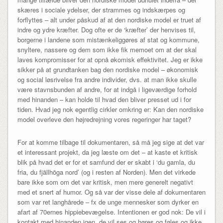
skæres i sociale ydelser, der strammes og indskærpes og
forflyttes – alt under påskud af at den nordiske model er truet af
indre og ydre kræfter. Dog ofte er de ‘kræfter’ der henvises til,
borgerne i landene som mistænkeliggøres af stat og kommune,
snyltere, nassere og dem som ikke fik memoet om at der skal
laves kompromisser for at opnå økomisk effektivitet. Jeg er ikke
sikker på at grundtanken bag den nordiske model – økonomisk
og social løsrivelse fra andre individer, dvs. at man ikke skulle
være stavnsbunden af andre, for at indgå i ligeværdige forhold
med hinanden – kan holde til hvad den bliver presset ud i for
tiden. Hvad jeg nok egentlig cirkler omkring er: Kan den nordiske
model overleve den højredrejning vores regeringer har taget?
For at komme tilbage til dokumentaren, så må jeg sige at det var
et interessant projekt, da jeg læste om det – at kaste et kritisk
blik på hvad det er for et samfund der er skabt i ‘du gamla, du
fria, du fjällhöga nord’ (og i resten af Norden). Men det virkede
bare ikke som om det var kritisk, men mere generelt negativt
med et snert af humor. Og så var der visse dele af dokumentaren
som var ret langhårede – fx de unge mennesker som dyrker en
afart af 70ernes hippiebevægelse. Intentionen er god nok: De vil i
kontakt med hinanden igen, de vil ses og høres og føles og ikke