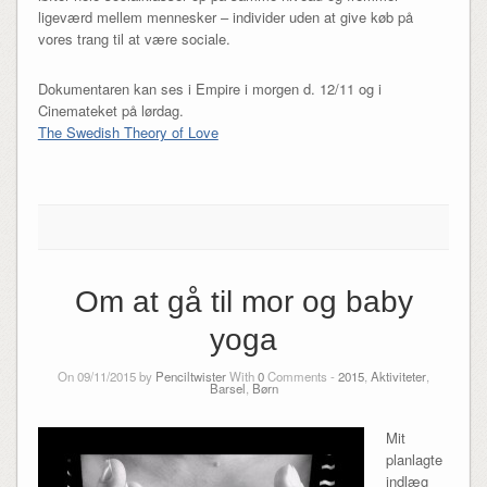
ligeværd mellem mennesker – individer uden at give køb på
vores trang til at være sociale.
Dokumentaren kan ses i Empire i morgen d. 12/11 og i
Cinemateket på lørdag.
The Swedish Theory of Love
Om at gå til mor og baby
yoga
On 09/11/2015 by
Penciltwister
With
0
Comments -
2015
,
Aktiviteter
,
Barsel
,
Børn
Mit
planlagte
indlæg