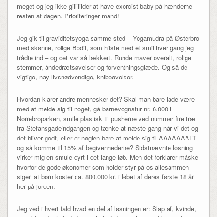
meget og jeg ikke giiiiiiider at have exorcist baby på hænderne
resten af dagen. Prioriteringer mand!
Jeg gik til graviditetsyoga samme sted – Yogamudra på Østerbro
med skønne, rolige Bodil, som hilste med et smil hver gang jeg
trådte ind – og det var så lækkert. Runde maver overalt, rolige
stemmer, åndedrætsøvelser og forventningsglæde. Og så de
vigtige, nay livsnødvendige, knibeøvelser.
Hvordan klarer andre mennesker det? Skal man bare lade være
med at melde sig til noget, gå barnevognstur nr. 6.000 i
Nørrebroparken, smile plastisk til pusherne ved nummer fire træ
fra Stefansgadeindgangen og tænke at næste gang når vi det og
det bliver godt, eller er nøglen bare at melde sig til AAAAAAALT
og så komme til 15% af begivenhederne? Sidstnævnte løsning
virker mig en smule dyrt i det lange løb. Men det forklarer måske
hvorfor de gode økonomer som holder styr på os allesammen
siger, at børn koster ca. 800.000 kr. i løbet af deres første 18 år
her på jorden.
Jeg ved i hvert fald hvad en del af løsningen er: Slap af, kvinde,