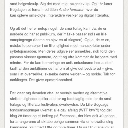
små bølgeskvulp. Sig det med mig: bølgeskvulp. Og i år kører
Bogdagen et tema med titlen
Andre formater
, hvor du
kan opleve sms-digte, interaktive værker og digital litteratur.
Og alt det her er netop noget, de små forlag kan. Ja, de er
nørdede og har et publikum, der måske passer ind i en lille
campingvogn (fanme en sjov en af slagsen). Og ja, de er en,
måske to personer i en lille lejlighed med manuskripter under
syltetøjsmadder. Men deres udgivelser anmeldes, nok fordi den
passion skinner igennem, og tit og ofte kommer de længere med
mindre. For de kan frembringe en unik entusiasme hos andre i
kraft af den ambitioner de har om at give det bedste ud – give,
som i at overrække, skænke denne verden – og nørkle. Tak for
nørklingen. Det giver opmærksomhed.
Det viser sig desuden ofte, at sociale medier og alternative
støttemuligheder spiller en stor og fordelagtig rolle for de små
forlags og litteraturfestivalers overlevelse. Da Lille Bogdags
fondsansøgninger uventet alle gav afslag (WTF btw?!) tog det
blog 28 timer og et indlæg på Facebook, der blev delt 49 gange,
for arrangørerne at skrabe penge sammen via en crowdfunding
kampagne. 28 timer! Otte og tyve timer. Og så får vi alle lov at