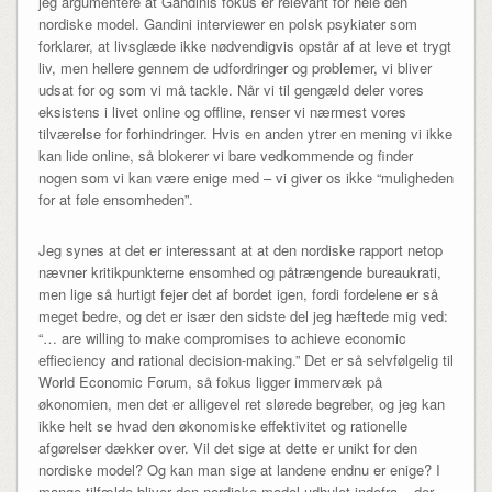
jeg argumentere at Gandinis fokus er relevant for hele den
nordiske model. Gandini interviewer en polsk psykiater som
forklarer, at livsglæde ikke nødvendigvis opstår af at leve et trygt
liv, men hellere gennem de udfordringer og problemer, vi bliver
udsat for og som vi må tackle. Når vi til gengæld deler vores
eksistens i livet online og offline, renser vi nærmest vores
tilværelse for forhindringer. Hvis en anden ytrer en mening vi ikke
kan lide online, så blokerer vi bare vedkommende og finder
nogen som vi kan være enige med – vi giver os ikke “muligheden
for at føle ensomheden”.
Jeg synes at det er interessant at at den nordiske rapport netop
nævner kritikpunkterne ensomhed og påtrængende bureaukrati,
men lige så hurtigt fejer det af bordet igen, fordi fordelene er så
meget bedre, og det er især den sidste del jeg hæftede mig ved:
“… are willing to make compromises to achieve economic
effieciency and rational decision-making.” Det er så selvfølgelig til
World Economic Forum, så fokus ligger immervæk på
økonomien, men det er alligevel ret slørede begreber, og jeg kan
ikke helt se hvad den økonomiske effektivitet og rationelle
afgørelser dækker over. Vil det sige at dette er unikt for den
nordiske model? Og kan man sige at landene endnu er enige? I
mange tilfælde bliver den nordiske model udhulet indefra – der