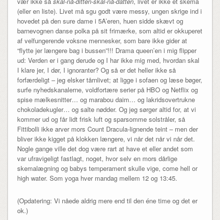
vær ikke så
skal-nå-ditten-skal-nå-datten
, livet er ikke et skema
(eller en liste). Livet må sgu godt være messy, ungen skrige ind i
hovedet på den sure dame i 5A’eren, huen sidde skævt og
barnevognen danse polka på sit frimærke, som altid er okkuperet
af velfungerende voksne mennesker, som bare ikke gider at
“flytte jer længere bag i bussen”!!! Drama queen’en i mig flipper
ud: Verden er i gang derude og I har ikke mig med, hvordan skal
I klare jer, I dør, I ignoranter? Og så er det heller ikke så
forfærdeligt – jeg elsker tårnlivet; at ligge i sofaen og læse bøger,
surfe nyhedskanalerne, voldfortære serier på HBO og Netflix og
spise mælkesnitter… og marabou daim… og lakridsovertrukne
chokoladekugler… og salte nødder. Og jeg sørger altid for, at vi
kommer ud og får lidt frisk luft og sparsomme solstråler, så
Fittibolli ikke arver mors Count Dracula-lignende teint – men der
bliver ikke kigget på klokken længere, vi når det når vi når det.
Nogle gange ville det dog være rart at have et eller andet som
var ufravigeligt fastlagt, noget, hvor selv en mors dårlige
skemalægning og babys temperament skulle vige, come hell or
high water. Som yoga hver mandag mellem 12 og 13:45.
(Opdatering: Vi nåede aldrig mere end til den éne time og det er
ok.)