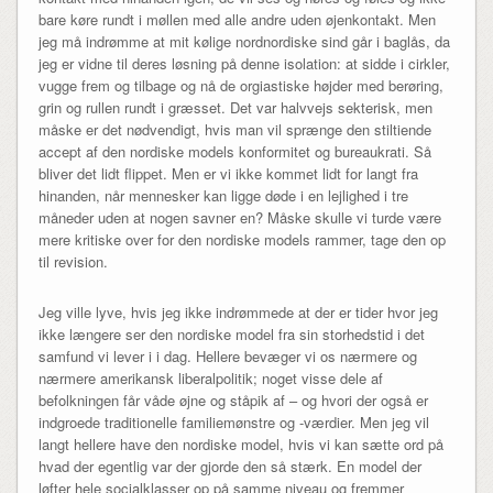
bare køre rundt i møllen med alle andre uden øjenkontakt. Men
jeg må indrømme at mit kølige nordnordiske sind går i baglås, da
jeg er vidne til deres løsning på denne isolation: at sidde i cirkler,
vugge frem og tilbage og nå de orgiastiske højder med berøring,
grin og rullen rundt i græsset. Det var halvvejs sekterisk, men
måske er det nødvendigt, hvis man vil sprænge den stiltiende
accept af den nordiske models konformitet og bureaukrati. Så
bliver det lidt flippet. Men er vi ikke kommet lidt for langt fra
hinanden, når mennesker kan ligge døde i en lejlighed i tre
måneder uden at nogen savner en? Måske skulle vi turde være
mere kritiske over for den nordiske models rammer, tage den op
til revision.
Jeg ville lyve, hvis jeg ikke indrømmede at der er tider hvor jeg
ikke længere ser den nordiske model fra sin storhedstid i det
samfund vi lever i i dag. Hellere bevæger vi os nærmere og
nærmere amerikansk liberalpolitik; noget visse dele af
befolkningen får våde øjne og ståpik af – og hvori der også er
indgroede traditionelle familiemønstre og -værdier. Men jeg vil
langt hellere have den nordiske model, hvis vi kan sætte ord på
hvad der egentlig var der gjorde den så stærk. En model der
løfter hele socialklasser op på samme niveau og fremmer