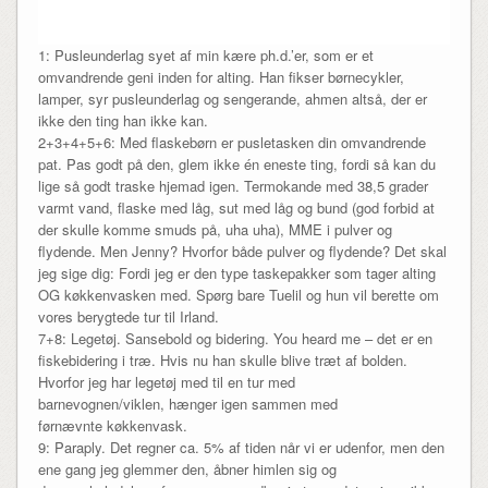
1: Pusleunderlag syet af min kære ph.d.’er, som er et
omvandrende geni inden for alting. Han fikser børnecykler,
lamper, syr pusleunderlag og sengerande, ahmen altså, der er
ikke den ting han ikke kan.
2+3+4+5+6: Med flaskebørn er pusletasken din omvandrende
pat. Pas godt på den, glem ikke én eneste ting, fordi så kan du
lige så godt traske hjemad igen. Termokande med 38,5 grader
varmt vand, flaske med låg, sut med låg og bund (god forbid at
der skulle komme smuds på, uha uha), MME i pulver og
flydende. Men Jenny? Hvorfor både pulver og flydende? Det skal
jeg sige dig: Fordi jeg er den type taskepakker som tager alting
OG køkkenvasken med. Spørg bare Tuelil og hun vil berette om
vores berygtede tur til Irland.
7+8: Legetøj. Sansebold og bidering. You heard me – det er en
fiskebidering i træ. Hvis nu han skulle blive træt af bolden.
Hvorfor jeg har legetøj med til en tur med
barnevognen/viklen, hænger igen sammen med
førnævnte køkkenvask.
9: Paraply. Det regner ca. 5% af tiden når vi er udenfor, men den
ene gang jeg glemmer den, åbner himlen sig og