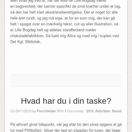
Men hvad jeg ved af, har der ikke før Lille Bogdag været
en begivenhed, der samler specifikt de små kræfter under et tag,
så den har helt klart eksistensberettigelse. Der er noget for alle
hele året rundt, og jeg må sige, at for en som mig, der kan gå
helt i spagat over en mærkelig tekst, cut up eller illustration, så
er Lille Bogdag helt og aldeles slaraffenland møder
chokoladefabrikken. Så kald mig Alice og mød mig i kuplen ved
Det Kgl. Bibliotek.
Hvad har du i din taske?
On 24/11/2015 by
Penciltwister
With
1
Comments -
2015
,
Aktiviteter
,
Barsel
På ethvert givet tidspunkt, når jeg står for den store opgave at gå
tur med Fittibolla©, bliver der lagt en slagplan for turen, der tager