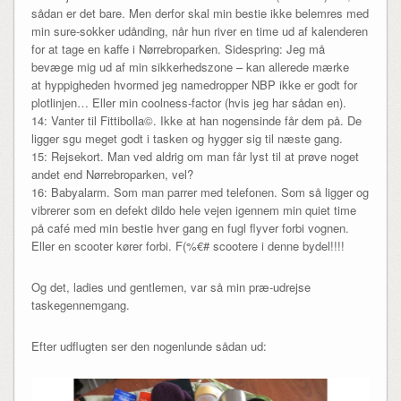
sådan er det bare. Men derfor skal min bestie ikke belemres med
min sure-sokker udånding, når hun river en time ud af kalenderen
for at tage en kaffe i Nørrebroparken. Sidespring: Jeg må
bevæge mig ud af min sikkerhedszone – kan allerede mærke
at hyppigheden hvormed jeg namedropper NBP ikke er godt for
plotlinjen… Eller min coolness-factor (hvis jeg har sådan en).
14: Vanter til Fittibolla©. Ikke at han nogensinde får dem på. De
ligger sgu meget godt i tasken og hygger sig til næste gang.
15: Rejsekort. Man ved aldrig om man får lyst til at prøve noget
andet end Nørrebroparken, vel?
16: Babyalarm. Som man parrer med telefonen. Som så ligger og
vibrerer som en defekt dildo hele vejen igennem min quiet time
på café med min bestie hver gang en fugl flyver forbi vognen.
Eller en scooter kører forbi. F(%€# scootere i denne bydel!!!!
Og det, ladies und gentlemen, var så min præ-udrejse
taskegennemgang.
Efter udflugten ser den nogenlunde sådan ud: