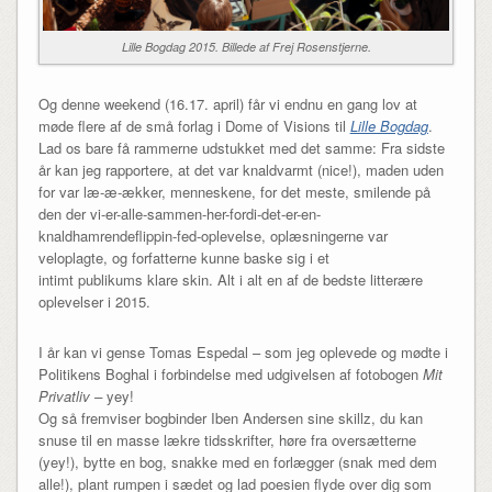
Lille Bogdag 2015. Billede af Frej Rosenstjerne.
Og denne weekend (16.17. april) får vi endnu en gang lov at
møde flere af de små forlag i Dome of Visions til
Lille Bogdag
.
Lad os bare få rammerne udstukket med det samme: Fra sidste
år kan jeg rapportere, at det var knaldvarmt (nice!), maden uden
for var læ-æ-ækker, menneskene, for det meste, smilende på
den der vi-er-alle-sammen-her-fordi-det-er-en-
knaldhamrendeflippin-fed-oplevelse, oplæsningerne var
veloplagte, og forfatterne kunne baske sig i et
intimt publikums klare skin. Alt i alt en af de bedste litterære
oplevelser i 2015.
I år kan vi gense Tomas Espedal – som jeg oplevede og mødte i
Politikens Boghal i forbindelse med udgivelsen af fotobogen
Mit
Privatliv –
yey!
Og så fremviser bogbinder Iben Andersen sine skillz, du kan
snuse til en masse lækre tidsskrifter, høre fra oversætterne
(yey!), bytte en bog, snakke med en forlægger (snak med dem
alle!), plant rumpen i sædet og lad poesien flyde over dig som