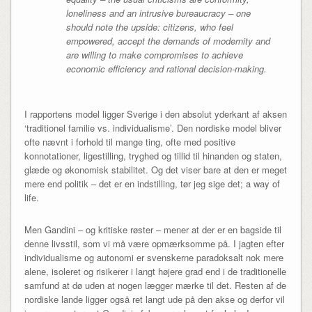
loneliness and an intrusive bureaucracy – one
should note the upside: citizens, who feel
empowered, accept the demands of modernity and
are willing to make compromises to achieve
economic efficiency and rational decision-making.
I rapportens model ligger Sverige i den absolut yderkant af aksen
‘traditionel familie vs. individualisme’. Den nordiske model bliver
ofte nævnt i forhold til mange ting, ofte med positive
konnotationer, ligestilling, tryghed og tillid til hinanden og staten,
glæde og økonomisk stabilitet. Og det viser bare at den er meget
mere end politik – det er en indstilling, tør jeg sige det; a way of
life.
Men Gandini – og kritiske røster – mener at der er en bagside til
denne livsstil, som vi må være opmærksomme på. I jagten efter
individualisme og autonomi er svenskerne paradoksalt nok mere
alene, isoleret og risikerer i langt højere grad end i de traditionelle
samfund at dø uden at nogen lægger mærke til det. Resten af de
nordiske lande ligger også ret langt ude på den akse og derfor vil