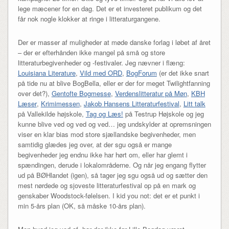
lege mæcener for en dag. Det er et investeret publikum og det
får nok nogle klokker at ringe i litteraturgangene.
Der er masser af muligheder at møde danske forlag i løbet af året
– der er efterhånden ikke mangel på små og store
litteraturbegivenheder og -festivaler. Jeg nævner i flæng:
Louisiana Literature
,
Vild med ORD
,
BogForum
(er det ikke snart
på tide nu at blive BogBella, eller er der for meget Twilightfanning
over det?),
Gentofte Bogmesse
,
Verdenslitteratur på Møn
,
KBH
Læser
,
Krimimessen
,
Jakob Hansens Litteraturfestival
,
Litt talk
på Vallekilde højskole,
Tag og Læs!
på Testrup Højskole og jeg
kunne blive ved og ved og ved… jeg undskylder at opremsningen
viser en klar bias mod store sjællandske begivenheder, men
samtidig glædes jeg over, at der sgu også er mange
begivenheder jeg endnu ikke har hørt om, eller har glemt i
spændingen, derude i lokalområderne. Og når jeg engang flytter
ud på BØHlandet (igen), så tager jeg sgu også ud og sætter den
mest nørdede og sjoveste litteraturfestival op på en mark og
genskaber Woodstock-følelsen. I kid you not: det er et punkt i
min 5-års plan (OK, så måske 10-års plan).