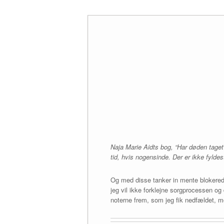
Skip
to
content
Naja Marie Aidts bog, “Har døden taget 
tid, hvis nogensinde. Der er ikke fyld
Og med disse tanker in mente blokerede
jeg vil ikke forklejne sorgprocessen og
noterne frem, som jeg fik nedfældet, m