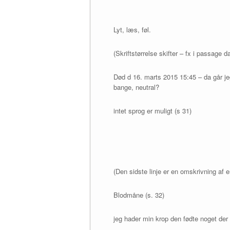
Lyt, læs, føl.
(Skriftstørrelse skifter – fx i passage d
Død d 16. marts 2015 15:45 – da går je
bange, neutral?
intet sprog er muligt (s 31)
(Den sidste linje er en omskrivning af 
Blodmåne (s. 32)
jeg hader min krop den fødte noget der d