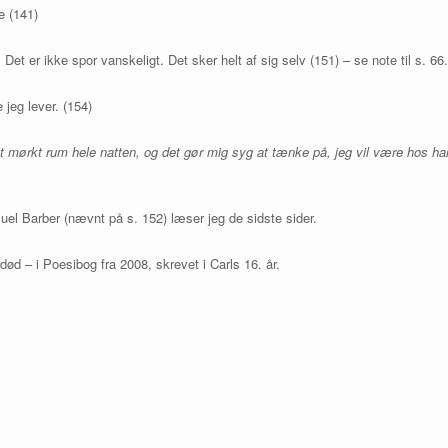
e (141)
Det er ikke spor vanskeligt. Det sker helt af sig selv (151) – se note til s. 66.
jeg lever. (154)
et mørkt rum hele natten, og det gør mig syg at tænke på, jeg vil være hos h
muel Barber (nævnt på s. 152) læser jeg de sidste sider.
død – i Poesibog fra 2008, skrevet i Carls 16. år.