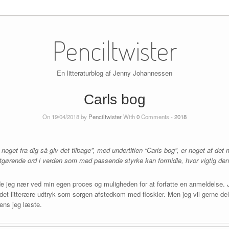
Penciltwister
En litteraturblog af Jenny Johannessen
Carls bog
On 19/04/2018 by
Penciltwister
With
0
Comments -
2018
noget fra dig så giv det tilbage”, med undertitlen “Carls bog”, er noget af det
estgørende ord i verden som med passende styrke kan formidle, hvor vigtig den
 jeg nær ved min egen proces og muligheden for at forfatte en anmeldelse. J
 det litterære udtryk som sorgen afstedkom med floskler. Men jeg vil gerne del
ens jeg læste.