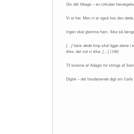
Giv dét tilbage – en cirkulær bevægels
Vi er her. Men vi er også hos den døde. 
Ingen skal glemme ham. Ikke så længe 
[…] hans døde krop skal ligge alene i 
ikke, det må vi ikke, […] (156)
Til tonerne af Adagio for strings af Sa
Digtet – det forudanende digt om Carls 