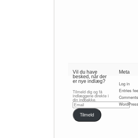
Vil du have
Meta
besked, når der
er nye indlæg?
Log in
Entries fe
Tilmeld dig og få
indlæggene direkte i
Comments
din indbakke.
Email
WordPress
Tilmeld