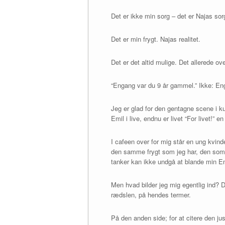
Det er ikke min sorg – det er Najas sor
Det er min frygt. Najas realitet.
Det er det altid mulige. Det allerede ov
“Engang var du 9 år gammel.” Ikke: Eng
Jeg er glad for den gentagne scene i kur
Emil i live, endnu er livet “For livet!” 
I cafeen over for mig står en ung kvin
den samme frygt som jeg har, den som b
tanker kan ikke undgå at blande min Em
Men hvad bilder jeg mig egentlig ind? D
rædslen, på hendes termer.
På den anden side; for at citere den ju