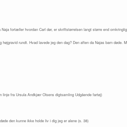
a Naja fortæller hvordan Carl dør, er skriftstørrelsen langt større end omkringli
g højgravid rundt. Hvad lavede jeg den dag? Den aften da Najas barn døde. M
en linje fra Ursula Andkjær Olsens digtsamling Udgående fartøj)
øde den kunne ikke holde liv i dig jeg er alene (s. 38)