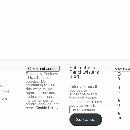
Subscribe to
Penciltwister's
Privacy & Cookies:
O
Blog
This site uses
n
cookies. By
I
continuing to use
ed
Enter your email
n
this website, you
address to
 feed
s
agree to their use.
subscribe to this
t
To find out more,
blog and receive
.org
including how to
a
notifications of new
control cookies, see
g
posts by email.
here:
Cookie Policy
Email
r
Address
a
m
Subscribe