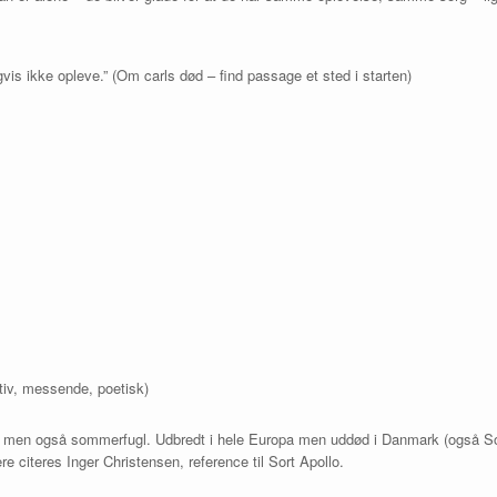
gvis ikke opleve.” (Om carls død – find passage et sted i starten)
itiv, messende, poetisk)
n også sommerfugl. Udbredt i hele Europa men uddød i Danmark (også Sort 
re citeres Inger Christensen, reference til Sort Apollo.