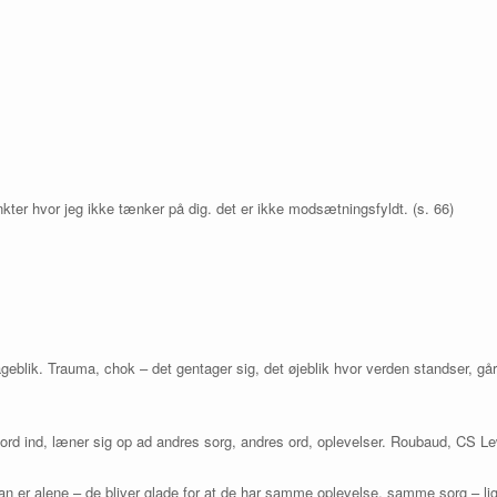
nkter hvor jeg ikke tænker på dig. det er ikke modsætningsfyldt. (s. 66)
ageblik. Trauma, chok – det gentager sig, det øjeblik hvor verden standser, gå
ord ind, læner sig op ad andres sorg, andres ord, oplevelser. Roubaud, CS L
 han er alene – de bliver glade for at de har samme oplevelse, samme sorg – l