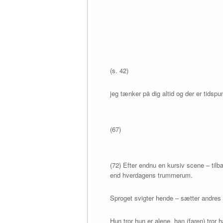
(s. 42)
jeg tænker på dig altid og der er tidspu
(67)
(72) Efter endnu en kursiv scene – tilb
end hverdagens trummerum.
Sproget svigter hende – sætter andres 
Hun tror hun er alene, han (faren) tror