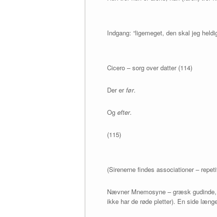
Indgang: “ligemeget, den skal jeg heldi
Cicero – sorg over datter (114)
Der er
før
.
Og
efter
.
(115)
(Sirenerne findes associationer – repet
Nævner Mnemosyne – græsk gudinde, me
ikke har de røde pletter). En side længe