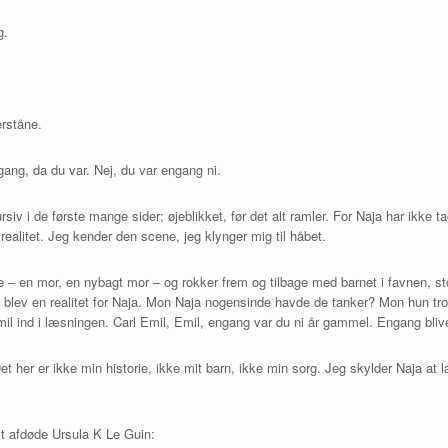
g.
erståne.
ang, da du var. Nej, du var engang ni.
siv i de første mange sider; øjeblikket, før det alt ramler. For Naja har ikke 
en realitet. Jeg kender den scene, jeg klynger mig til håbet.
de – en mor, en nybagt mor – og rokker frem og tilbage med barnet i favnen, 
lev en realitet for Naja. Mon Naja nogensinde havde de tanker? Mon hun tro
il ind i læsningen. Carl Emil, Emil, engang var du ni år gammel. Engang bliv
et her er ikke min historie, ikke mit barn, ikke min sorg. Jeg skylder Naja at
st afdøde Ursula K Le Guin: