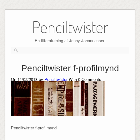
Skip
to
Penciltwister
content
En litteraturblog af Jenny Johannessen
Penciltwister f-profilmynd
On 11/02/2013 by
Penciltwister
With
0
Comments
Penciltwister f-profilmynd