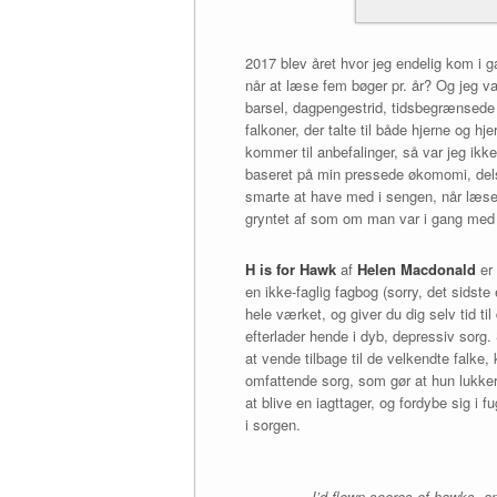
2017 blev året hvor jeg endelig kom i g
når at læse fem bøger pr. år? Og jeg v
barsel, dagpengestrid, tidsbegrænsede s
falkoner, der talte til både hjerne og h
kommer til anbefalinger, så var jeg ikke
baseret på min pressede økomomi, dels f
smarte at have med i sengen, når læsel
gryntet af som om man var i gang med 
H is for Hawk
af
Helen Macdonald
er 
en ikke-faglig fagbog (sorry, det sids
hele værket, og giver du dig selv tid t
efterlader hende i dyb, depressiv sorg
at vende tilbage til de velkendte falke, 
omfattende sorg, som gør at hun lukker
at blive en iagttager, og fordybe sig i
i sorgen.
I’d flown scores of hawks, an