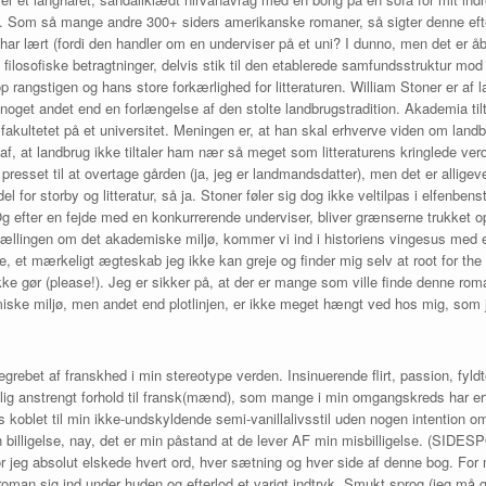
m. Som så mange andre 300+ siders amerikanske romaner, så sigter denne eft
har lært (fordi den handler om en underviser på et uni? I dunno, men det er å
 filosofiske betragtninger, delvis stik til den etablerede samfundsstruktur mo
 rangstigen og hans store forkærlighed for litteraturen. William Stoner er af 
 noget andet end en forlængelse af den stolte landbrugstradition. Akademia ti
fakultetet på et universitet. Meningen er, at han skal erhverve viden om landbru
f, at landbrug ikke tiltaler ham nær så meget som litteraturens kringlede verde
 presset til at overtage gården (ja, jeg er landmandsdatter), men det er allige
rdel for storby og litteratur, så ja. Stoner føler sig dog ikke veltilpas i elfen
g efter en fejde med en konkurrerende underviser, bliver grænserne trukket 
tællingen om det akademiske miljø, kommer vi ind i historiens vingesus med 
ke, et mærkeligt ægteskab jeg ikke kan greje og finder mig selv at root for th
ke gør (please!). Jeg er sikker på, at der er mange som ville finde denne ro
ske miljø, men andet end plotlinjen, er ikke meget hængt ved hos mig, som je
grebet af franskhed i min stereotype verden. Insinuerende flirt, passion, fyldt
olig anstrengt forhold til fransk(mænd), som mange i min omgangskreds har erf
s koblet til min ikke-undskyldende semi-vanillalivsstil uden nogen intention 
 billigelse, nay, det er min påstand at de lever AF min misbilligelse. (SID
r jeg absolut elskede hvert ord, hver sætning og hver side af denne bog. For m
roman sig ind under huden og efterlod et varigt indtryk. Smukt sprog (jeg må g