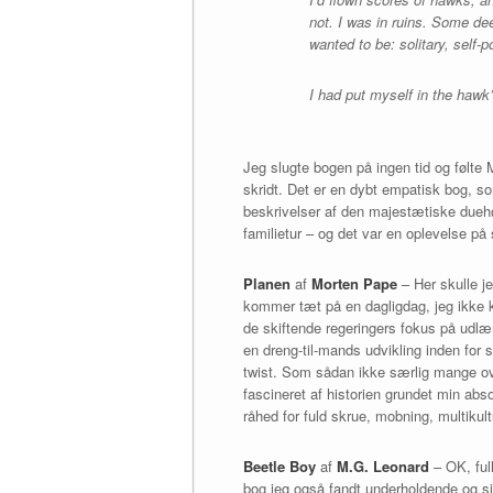
not. I was in ruins. Some dee
wanted to be: solitary, self-
I had put myself in the haw
Jeg slugte bogen på ingen tid og følt
skridt. Det er en dybt empatisk bog, s
beskrivelser af den majestætiske duehøg
familietur – og det var en oplevelse på
Planen
af
Morten Pape
– Her skulle je
kommer tæt på en dagligdag, jeg ikke 
de skiftende regeringers fokus på udlæ
en dreng-til-mands udvikling inden f
twist. Som sådan ikke særlig mange ove
fascineret af historien grundet min abs
råhed for fuld skrue, mobning, multikult
Beetle Boy
af
M.G. Leonard
– OK, full
bog jeg også fandt underholdende og sj