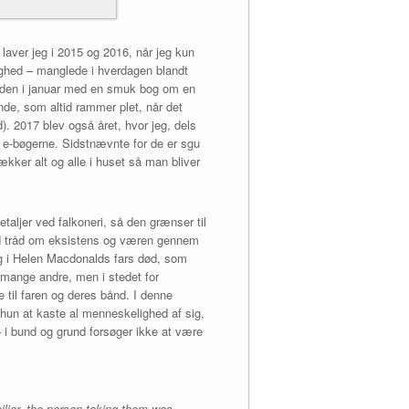
 laver jeg i 2015 og 2016, når jeg kun
lighed – manglede i hverdagen blandt
rde den i januar med en smuk bog om en
inde, som altid rammer plet, når det
). 2017 blev også året, hvor jeg, dels
l e-bøgerne. Sidstnævnte for de er sgu
kker alt og alle i huset så man bliver
taljer ved falkoneri, så den grænser til
 rød tråd om eksistens og væren gennem
ing i Helen Macdonalds fars død, som
 mange andre, men i stedet for
ge til faren og deres bånd. I denne
 hun at kaste al menneskelighed af sig,
– i bund og grund forsøger ikke at være
miliar, the person taking them was