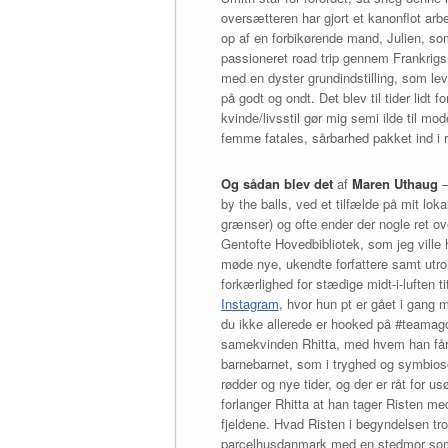
oversætteren har gjort et kanonflot arb
op af en forbikørende mand, Julien, so
passioneret road trip gennem Frankrigs
med en dyster grundindstilling, som lev
på godt og ondt. Det blev til tider lidt
kvinde/livsstil gør mig semi ilde til m
femme fatales, sårbarhed pakket ind i r
Og sådan blev det
af
Maren Uthaug
–
by the balls, ved et tilfælde på mit lok
grænser) og ofte ender der nogle ret ove
Gentofte Hovedbibliotek, som jeg ville h
møde nye, ukendte forfattere samt utrol
forkærlighed for stædige midt-i-luften t
Instagram
, hvor hun pt er gået i gang 
du ikke allerede er hooked på #teamag
samekvinden Rhitta, med hvem han får d
barnebarnet, som i tryghed og symbiose 
rødder og nye tider, og der er råt for u
forlanger Rhitta at han tager Risten med
fjeldene. Hvad Risten i begyndelsen tro
parcelhusdanmark med en stedmor som hus