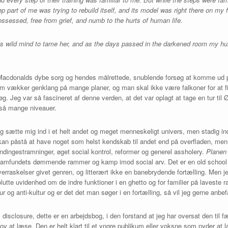
p part of me was trying to rebuild itself, and its model was right there on my
possessed, free from grief, and numb to the hurts of human life.
k’s wild mind to tame her, and as the days passed in the darkened room my h
e Macdonalds dybe sorg og hendes målrettede, snublende forsøg at komme ud p
om vækker genklang på mange planer, og man skal ikke være falkoner for at f
. Jeg var så fascineret af denne verden, at det var oplagt at tage en tur til
 så mange niveauer.
g sætte mig ind i et helt andet og meget menneskeligt univers, men stadig ind
kan påstå at have noget som helst kendskab til andet end på overfladen, men
ndingestramninger, øget social kontrol, reformer og generel assholery.
Planen
or samfundets dømmende rammer og kamp imod social arv. Det er en old scho
rraskelser givet genren, og litterært ikke en banebrydende fortælling. Men je
olutte uvidenhed om de indre funktioner i en ghetto og for familier på laveste 
ur og anti-kultur og er det det man søger i en fortælling, så vil jeg gerne anbe
 disclosure, dette er en arbejdsbog, i den forstand at jeg har oversat den til
ov at læse. Den er helt klart til et yngre publikum eller voksne som nyder a