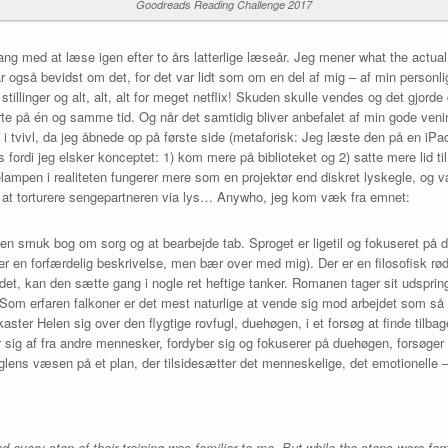
Goodreads Reading Challenge 2017
ang med at læse igen efter to års latterlige læseår. Jeg mener what the actual
ar også bevidst om det, for det var lidt som om en del af mig – af min person
tillinger og alt, alt, alt for meget netflix! Skuden skulle vendes og det gjo
jerte på én og samme tid. Og når det samtidig bliver anbefalet af min gode ven
 i tvivl, da jeg åbnede op på første side (metaforisk: Jeg læste den på en iPad
ordi jeg elsker konceptet: 1) kom mere på biblioteket og 2) satte mere lid ti
ampen i realiteten fungerer mere som en projektør end diskret lyskegle, og væ
at torturere sengepartneren via lys… Anywho, jeg kom væk fra emnet:
en smuk bog om sorg og at bearbejde tab. Sproget er ligetil og fokuseret på de
te er en forfærdelig beskrivelse, men bær over med mig). Der er en filosofisk
il det, kan den sætte gang i nogle ret heftige tanker. Romanen tager sit udspr
. Som erfaren falkoner er det mest naturlige at vende sig mod arbejdet som så
kaster Helen sig over den flygtige rovfugl, duehøgen, i et forsøg at finde tilba
 sig af fra andre mennesker, fordyber sig og fokuserer på duehøgen, forsøger
 fuglens væsen på et plan, der tilsidesætter det menneskelige, det emotionelle 
d every step of their training was familiar to me. But while the steps were fa