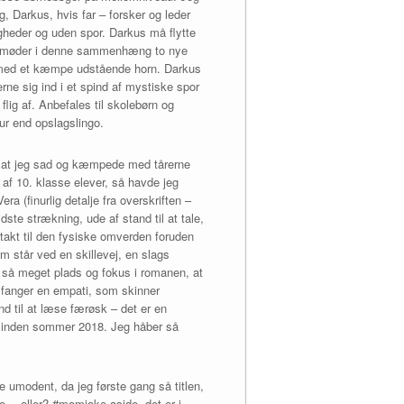
g, Darkus, hvis far – forsker og leder
gheder og uden spor. Darkus må flytte
 og møder i denne sammenhæng to nye
le med et kæmpe udstående horn. Darkus
rne sig ind i et spind af mystiske spor
lig af. Anbefales til skolebørn og
tur end opslagslingo.
er, at jeg sad og kæmpede med tårerne
 af 10. klasse elever, så havde jeg
a (finurlig detalje fra overskriften –
ste strækning, ude af stand til at tale,
akt til den fysiske omverden foruden
om står ved en skillevej, en slags
at så meget plads og fokus i romanen, at
et fanger en empati, som skinner
nd til at læse færøsk – det er en
t inden sommer 2018. Jeg håber så
e umodent, da jeg første gang så titlen,
re… eller? #momjoke aside, det er i