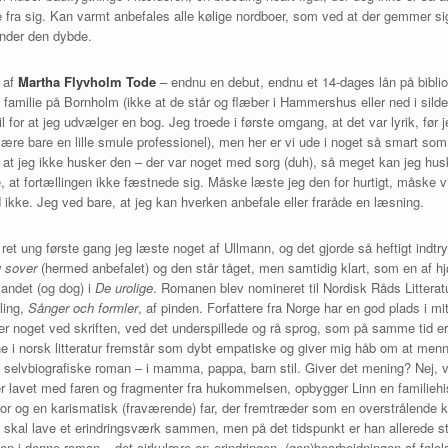
 fra sig. Kan varmt anbefales alle kølige nordboer, som ved at der gemmer sig
kender den dybde.
af
Martha Flyvholm Tode
– endnu en debut, endnu et 14-dages lån på bibliot
il familie på Bornholm (ikke at de står og flæber i Hammershus eller ned i sil
il for at jeg udvælger en bog. Jeg troede i første omgang, at det var lyrik, før
være bare en lille smule professionel), men her er vi ude i noget så smart som
t jeg ikke husker den – der var noget med sorg (duh), så meget kan jeg husk
e, at fortællingen ikke fæstnede sig. Måske læste jeg den for hurtigt, måske 
d ikke. Jeg ved bare, at jeg kan hverken anbefale eller fraråde en læsning.
ret ung første gang jeg læste noget af Ullmann, og det gjorde så heftigt indtry
 sover
(hermed anbefalet) og den står tåget, men samtidig klart, som en af hj
t andet (og dog) i
De urolige
. Romanen blev nomineret til Nordisk Råds Litterat
ling,
Sånger och formler
, af pinden. Forfattere fra Norge har en god plads i mit
r er noget ved skriften, ved det underspillede og rå sprog, som på samme tid 
rne i norsk litteratur fremstår som dybt empatiske og giver mig håb om at men
 selvbiografiske roman – i mamma, pappa, barn stil. Giver det mening? Nej, ve
r lavet med faren og fragmenter fra hukommelsen, opbygger Linn en familieh
r og en karismatisk (fraværende) far, der fremtræder som en overstrålende kr
e to skal lave et erindringsværk sammen, men på det tidspunkt er han allerede s
len i denne roman – det cirkulære er; erindringen, (gen)bearbejdningen af følel