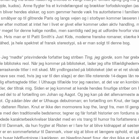
ejde, kudos). Anne flygter fra et kvindefængsel og brækker forfodsknoglen (ast
m bliver hendes elsker, og som gemmer hende væk fra autoriteterne i familie
 småbyer op til glitrende Paris og langs vejen og i storbyen kommer læseren i
er efter mottoet at intet her i livet er givet eller kommer uden aktiv handling
 for meget for denne kølige nordbo, men samtidig nød jeg at udfordre hvorfor vi
ode. Hvis man er til Patti Smith’s Just Kids, moderne franske romaner, stærke k
åhed, ja hele spektret af fransk stereotypi, så er man solgt til denne bog.
 Jeg “mødte” prisvindende forfatter bag striben
Ting, jeg gjorde
, som har greb
ale biblioteks reol. Når jeg kommer på biblioteket, lader jeg ofte tilfældigheder
rraskende titler i mit skød. Mit yndlingssted på biblioteket (det er et ret skra
ave sex med, hvis jeg var til den slags) er den lille roterende 14-dages lån reo
ig eftertragtede titler. I Uthaugs tilfælde tror jeg næsten, at det var en komb
itler, der tiltrak mig. Siden er jeg kommet at kende hendes finurlige striber o
med del to af fortælling om Johan og Aagot. Og jeg kan på det allervarmeste an
ot.
Og sådan blev det
er Uthaugs debutroman; en fortælling om Knut, der tager 
atteren Risten. Knut er ikke den mormorens kop the, langt fra, men til geng
med den traditionelle bedstemor, tegner og får fortalt historier om fordums s
sødede karakterbeskrivelser blandet med en vis trang til humor fra forfatterens
 til Danmark, da hun frygter at Risten er i fare for at blive kidnappet af søster
r er en sommerferietur til Danmark, viser sig at blive et længere ophold, et op
er bådflygtninge i kælderen, en bleeding-heart figur, der dog ikke er så altru