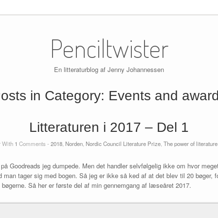
Penciltwister
En litteraturblog af Jenny Johannessen
osts in Category:
Events and awar
Litteraturen i 2017 – Del 1
r
With
1
Comments -
2018
,
Norden
,
Nordic Council Literature Prize
,
The power of literature
 på Goodreads jeg dumpede. Men det handler selvfølgelig ikke om hvor mege
man tager sig med bogen. Så jeg er ikke så ked af at det blev til 20 bøger, fo
af bøgerne. Så her er første del af min gennemgang af læseåret 2017.