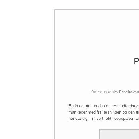
Skip
to
content
P
On 23/01/2018 by
Penciltwiste
Endnu et år – endnu en læseudfordring
man tager med fra læsningen og den tid 
har sat sig – i hvert fald hovedparten 