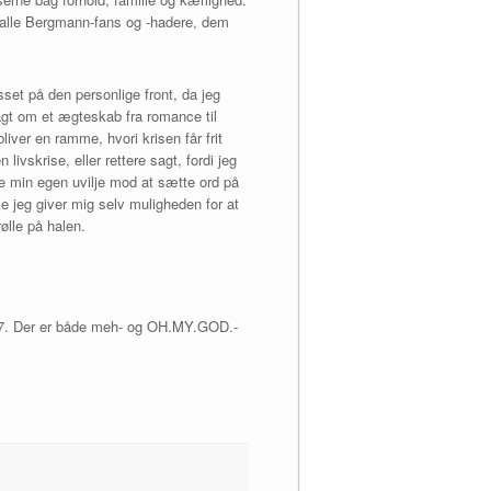
il alle Bergmann-fans og -hadere, dem
set på den personlige front, da jeg
agt om et ægteskab fra romance til
iver en ramme, hvori krisen får frit
 livskrise, eller rettere sagt, fordi jeg
de min egen uvilje mod at sætte ord på
e jeg giver mig selv muligheden for at
lle på halen.
2017. Der er både meh- og OH.MY.GOD.-