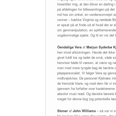
forestiller mig, at den bliver en darling 
på afdelingen for billesamlingen på de
ind hos sin onkel, en verdensomrejst 
venner – kække Virginia og nørdede Ber
er opsat på at finde ud af hvad der er 
om genmanipulation, en splitterravende g
ungdommelige sjæle. Og til en vis del til
Óendaliga Vera
af
Marjun Syderbø K
hen imod afslutningen. Havde det ikke v
givet fuldt los og ladet de små, våde s
henviser både til væsen, at være og nav
men med mere tyngde bag de tænkte ord 
plejepersonalet. Vi følger Vera op genne
midtvejskrise. De personer Kjelnæs intr
de fremstår klare; og med dem får vi ind
igennem fra forfatter over karaktererne 
absolut must read. Og danske læsere k
meget for denne bog (og potentielle læ
Stoner
af
John Williams
– så var vi v
for jeg kan ikke være den eneste, der 