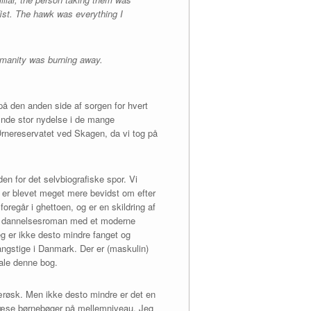
 fist. The hawk was everything I
umanity was burning away.
å den anden side af sorgen for hvert
inde stor nydelse i de mange
 Ørnereservatet ved Skagen, da vi tog på
en for det selvbiografiske spor. Vi
 er blevet meget mere bevidst om efter
foregår i ghettoen, og er en skildring af
ol dannelsesroman med et moderne
g er ikke desto mindre fanget og
rangstige i Danmark. Der er (maskulin)
fale denne bog.
 færøsk. Men ikke desto mindre er det en
t læse børnebøger på mellemniveau. Jeg