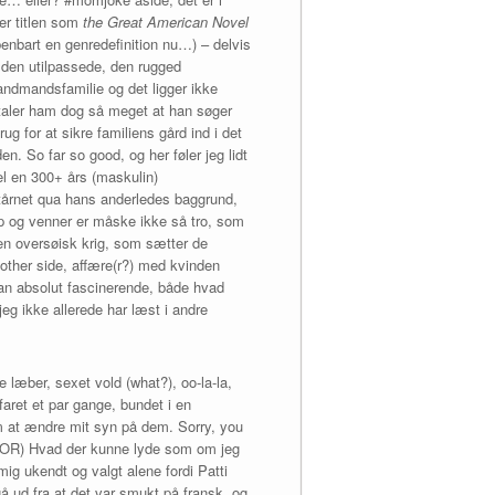
er titlen som
the Great American Novel
benbart en genredefinition nu…) – delvis
d den utilpassede, den rugged
landmandsfamilie og det ligger ikke
ltaler ham dog så meget at han søger
g for at sikre familiens gård ind i det
n. So far so good, og her føler jeg lidt
vel en 300+ års (maskulin)
benstårnet qua hans anderledes baggrund,
op og venner er måske ikke så tro, som
en oversøisk krig, som sætter de
e other side, affære(r?) med kvinden
man absolut fascinerende, både hvad
g ikke allerede har læst i andre
e læber, sexet vold (what?), oo-la-la,
aret et par gange, bundet i en
om at ændre mit syn på dem. Sorry, you
ESPOR) Hvad der kunne lyde som om jeg
ig ukendt og valgt alene fordi Patti
å ud fra at det var smukt på fransk, og