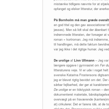
mistænke tidligere nævnte for at stjæle
opfanget og elsker litteratur, der aner
På Bornholm må man græde overalt
en god titel og den gav associationer t
jøsses). Men så lidt skal der åbenbart t
indrømmede litteraten, der forsøger at 
roman = kortroman. Jeg må indrømme, a
til handlingen, må dette faktum bevidn
var jeg ikke i det rigtige humør. Jeg ve
De urolige
af
Linn Ullmann
– Jeg var 
længere opgave i gymnasiet om
Før du
litteraturens veje. Vi er ude i noget hel
svenske Katarina Frostensons digtsam
jeg er blevet rigtig bevidst om det. De
sårbar fejlbarhed, der gør at karaktere
De urolige
er en tidstypisk roman – den
dokumenteret materiale, båndoptagelse
overvægt på en fraværende (karriere)mo
at) cirkulerer. Det er farens idé, at d
afslutte det. Progressionen er ikke nøg