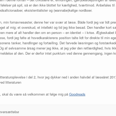
ølelser på spil, så er den ikke blottet for kærlighed, tværtimod. Anbefales t
ndsaficionadoer, eksistentialister og (wannabe)kølige nordboer.
, min fornavnesøster, denne her var svær at læse. Både fordi jeg var lidt pres
t af mig; et overskud, et intellekt og tid jeg ikke besad. Den handler kort s
men mere af alt handler den om en person – en identiet – i krise. Ægteskabet bl
se, fordi jeg følte at hovedkarakterens position talte lidt for direkte til min egen
rsonens tanker, handlinger og fortælling. Det farvede læsningen og forstærke
 Og af selvsamme årsag mener jeg ikke, at jeg yder den retfærdighed, hvis ikk
eldelse af den. Der er derfor intet punktum ved denne gennemgang, ingen krø
itteraturoplevelse i del 2, hvor jeg dykker ned i anden halvdel af læseåret 
d litteraturen
18, skal du være så velkommen at følge mig på
Goodreads
i oversættelse