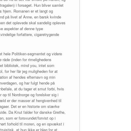
ragalen) i forsøget. Hun bliver samlet
ns hjem. Romanen er et langt og
nd på livet af Anne, en barsk kvinde
, men det oplevede skal sandelig opleves
sse aspekter af denne type
vindelige forfattere, cigaretrygende
et hele Politiken-segmentet og videre
ne råde (inden for rimelighedens
bet bibliotek, mind you, intet som
l, for her får jeg muligheden for at
ination af hendes efternavn og min
m hverdagen, og har fulgt hende på
befale, at du tager et smut forbi, hvis
op til Nordnorge og forelsker sig i
æld er der masser af hengivenhed til
agaer. Det er en historie om stærke
 side. Da Knut falder for danske Grethe,
en, som er forsvundet/forvist op i
hørt forhold til moren, og en opvækst i
istisk, at hun ikke er bleg for at