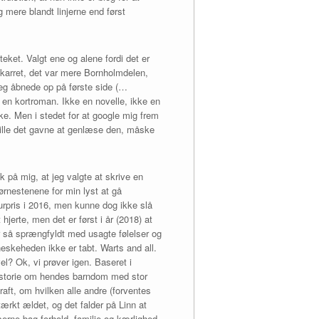
 mere blandt linjerne end først
eket. Valgt ene og alene fordi det er
dekarret, det var mere Bornholmdelen,
 jeg åbnede op på første side (…
 en kortroman. Ikke en novelle, ikke en
e. Men i stedet for at google mig frem
ville det gavne at genlæse den, måske
k på mig, at jeg valgte at skrive en
ørnestenene for min lyst at gå
urpris i 2016, men kunne dog ikke slå
 hjerte, men det er først i år (2018) at
er så sprængfyldt med usagte følelser og
neskeheden ikke er tabt. Warts and all.
l? Ok, vi prøver igen. Baseret i
istorie om hendes barndom med stor
aft, om hvilken alle andre (forventes
tærkt ældet, og det falder på Linn at
serne bag forhold, familie og kærlighed.