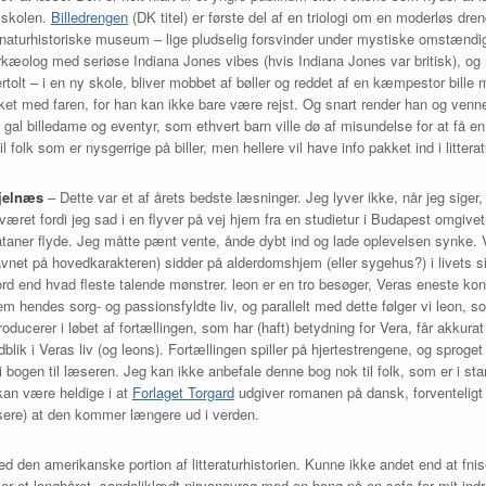
i skolen.
Billedrengen
(DK titel) er første del af en triologi om en moderløs dren
t naturhistoriske museum – lige pludselig forsvinder under mystiske omstændi
arkæolog med seriøse Indiana Jones vibes (hvis Indiana Jones var britisk),
tolt – i en ny skole, bliver mobbet af bøller og reddet af en kæmpestor bil
sket med faren, for han kan ikke bare være rejst. Og snart render han og venne
al billedame og eventyr, som ethvert barn ville dø af misundelse for at få en f
 folk som er nysgerrige på biller, men hellere vil have info pakket ind i littera
jelnæs
– Dette var et af årets bedste læsninger. Jeg lyver ikke, når jeg sig
æret fordi jeg sad i en flyver på vej hjem fra en studietur i Budapest omgivet
ataner flyde. Jeg måtte pænt vente, ånde dybt ind og lade oplevelsen synke. Ver
net på hovedkarakteren) sidder på alderdomshjem (eller sygehus?) i livets sid
end hvad fleste talende mønstrer. leon er en tro besøger, Veras eneste kont
m hendes sorg- og passionsfyldte liv, og parallelt med dette følger vi leon, s
oducerer i løbet af fortællingen, som har (haft) betydning for Vera, får akkur
blik i Veras liv (og leons). Fortællingen spiller på hjertestrengene, og sprog
i bogen til læseren. Jeg kan ikke anbefale denne bog nok til folk, som er i sta
an være heldige i at
Forlaget Torgard
udgiver romanen på dansk, forventelig
sere) at den kommer længere ud i verden.
ed den amerikanske portion af litteraturhistorien. Kunne ikke andet end at fnis
ser et langhåret, sandaliklædt nirvanavrag med en bong på en sofa for mit ind