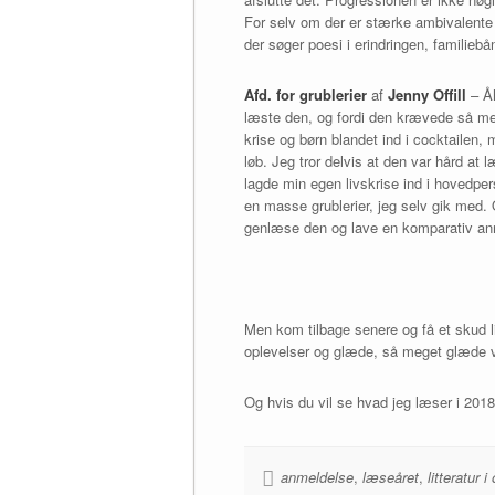
For selv om der er stærke ambivalente f
der søger poesi i erindringen, familiebå
Afd. for grublerier
af
Jenny Offill
– Åh
læste den, og fordi den krævede så mege
krise og børn blandet ind i cocktailen, 
løb. Jeg tror delvis at den var hård at læ
lagde min egen livskrise ind i hovedpe
en masse grublerier, jeg selv gik med.
genlæse den og lave en komparativ anm
Men kom tilbage senere og få et skud l
oplevelser og glæde, så meget glæde ve
Og hvis du vil se hvad jeg læser i 20
anmeldelse
,
læseåret
,
litteratur 