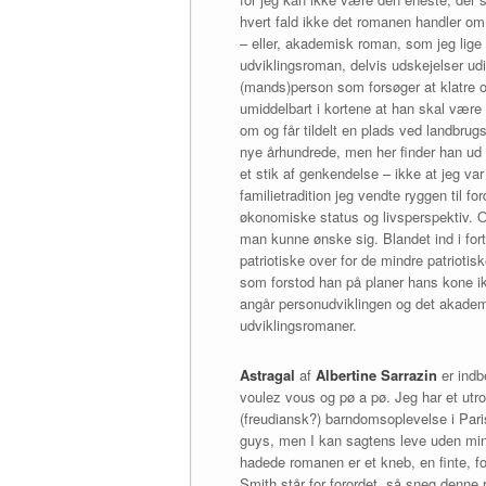
hvert fald ikke det romanen handler o
– eller, akademisk roman, som jeg lige 
udviklingsroman, delvis udskejelser udi
(mands)person som forsøger at klatre op
umiddelbart i kortene at han skal være
om og får tildelt en plads ved landbrugs
nye århundrede, men her finder han ud a
et stik af genkendelse – ikke at jeg var
familietradition jeg vendte ryggen til fo
økonomiske status og livsperspektiv. O
man kunne ønske sig. Blandet ind i for
patriotiske over for de mindre patriotis
som forstod han på planer hans kone ik
angår personudviklingen og det akademi
udviklingsromaner.
Astragal
af
Albertine Sarrazin
er indbe
voulez vous og pø a pø. Jeg har et utr
(freudiansk?) barndomsoplevelse i Pari
guys, men I kan sagtens leve uden min
hadede romanen er et kneb, en finte, fo
Smith står for forordet, så sneg denne 