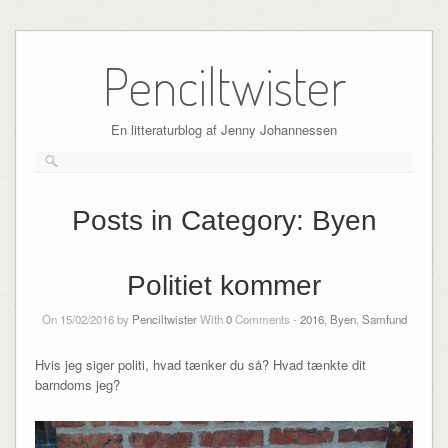
Skip
to
Penciltwister
content
En litteraturblog af Jenny Johannessen
Posts in Category:
Byen
Politiet kommer
On 15/02/2016 by
Penciltwister
With
0
Comments -
2016
,
Byen
,
Samfund
Hvis jeg siger politi, hvad tænker du så? Hvad tænkte dit
barndoms jeg?