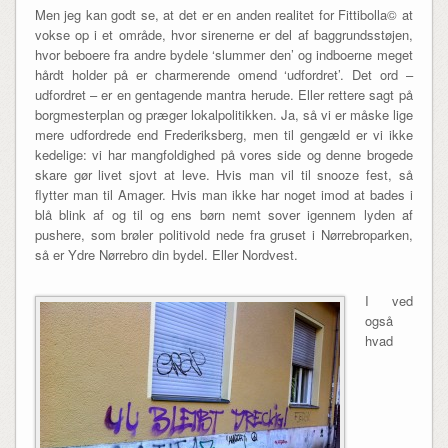
Men jeg kan godt se, at det er en anden realitet for Fittibolla© at
vokse op i et område, hvor sirenerne er del af baggrundsstøjen,
hvor beboere fra andre bydele ‘slummer den’ og indboerne meget
hårdt holder på er charmerende omend ‘udfordret’. Det ord –
udfordret – er en gentagende mantra herude. Eller rettere sagt på
borgmesterplan og præger lokalpolitikken. Ja, så vi er måske lige
mere udfordrede end Frederiksberg, men til gengæld er vi ikke
kedelige: vi har mangfoldighed på vores side og denne brogede
skare gør livet sjovt at leve. Hvis man vil til snooze fest, så
flytter man til Amager. Hvis man ikke har noget imod at bades i
blå blink af og til og ens børn nemt sover igennem lyden af
pushere, som brøler politivold nede fra gruset i Nørrebroparken,
så er Ydre Nørrebro din bydel. Eller Nordvest.
I ved
også
hvad