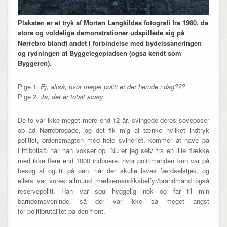
Plakaten er et tryk af Morten Langkildes fotografi fra 1980, da
store og voldelige demonstrationer udspillede sig på
Nørrebro blandt andet i forbindelse med bydelssaneringen
og rydningen af Byggelegepladsen (også kendt som
Byggeren).
Pige 1:
Ej, altså, hvor meget politi er der herude i dag???
Pige 2:
Ja, det er totalt scary.
De to var ikke meget mere end 12 år, svingede deres soveposer
op ad Nørrebrogade, og det fik mig at tænke hvilket indtryk
politiet, ordensmagten med hele svineriet, kommer at have på
Fittibolla© når han vokser op. Nu er jeg selv fra en lille flække
med ikke flere end 1000 indboere, hvor politimanden kun var på
besøg af og til på øen, når der skulle laves færdselstjek, og
ellers var vores allround mælkemand/kabelfyr/brandmand også
reservepoliti. Han var sgu hyggelig nok og far til min
barndomsveninde, så der var ikke så meget angst
for politibrutalitet på den front.