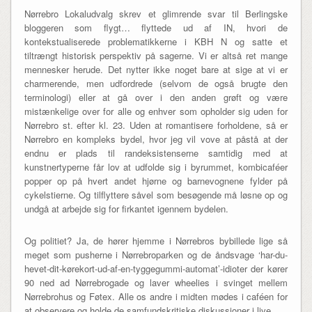
Nørrebro Lokaludvalg skrev et glimrende svar til Berlingske
bloggeren som flygt… flyttede ud af IN, hvori de
kontekstualiserede problematikkerne i KBH N og satte et
tiltrængt historisk perspektiv på sagerne. Vi er altså ret mange
mennesker herude. Det nytter ikke noget bare at sige at vi er
charmerende, men udfordrede (selvom de også brugte den
terminologi) eller at gå over i den anden grøft og være
mistænkelige over for alle og enhver som opholder sig uden for
Nørrebro st. efter kl. 23. Uden at romantisere forholdene, så er
Nørrebro en kompleks bydel, hvor jeg vil vove at påstå at der
endnu er plads til randeksistenserne samtidig med at
kunstnertyperne får lov at udfolde sig i byrummet, kombicaféer
popper op på hvert andet hjørne og barnevognene fylder på
cykelstierne. Og tilflyttere såvel som besøgende må løsne op og
undgå at arbejde sig for firkantet igennem bydelen.
Og politiet? Ja, de hører hjemme i Nørrebros bybillede lige så
meget som pusherne i Nørrebroparken og de åndsvage ‘har-du-
hevet-dit-kørekort-ud-af-en-tyggegummi-automat’-idioter der kører
90 ned ad Nørrebrogade og laver wheelies i svinget mellem
Nørrebrohus og Føtex. Alle os andre i midten mødes i caféen for
at observere og holde de samfundskritiske diskussioner i live.