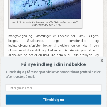
Neukölln i Berlin. På husmuren står “44 forbliver beskidt”.
(Foto: Johannessen, 2011)
mangfoldighd og udfordringer er kodeord for, ikke? Billigere
boliger. Studerende, unge børnefamilier og
ledige/folkepensionister flokker til bydelen, og gør klar til den
ultimative storbysudvikling. Det er en historie så gammel som
skabelsen og det er en udvikling som sker i alle storbyer: Jeg
taler selvfølgelig om gentrificering. Jeg og min familie er del af
Få nye indlæg i din indbakke
freelancerlatte-segmentet, som er flyttet til inden for de sidste 5
år. Og det er et spændende område, helt anderledes og helt sit
Tilmeld dig og få mine sporadiske visdomsord morgenfriske eller
eget. Allerede i den korte tid vi har boet her, viser bydelen helt
aftentrætte på mail.
klare tegn på ændringer i demografi og ikke mindst ‘If you build
it, they will come’-caféer. Såmænd, vi har endnu en imponerende
samling falafel/shawarmabikse pakket ind på få km2, men lige
så stille og roligt kommer den velkendte quirky indre nørrebroske
café længere og længere ud. Vil du købe en lampe med din
Tilmeld dig nu
latté? Intet problem. Slentr så over til metrobyggeriet og find nye