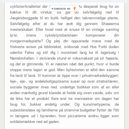
tags på den grønne væg og forsøg ikke at blive kørt over af
cyklister/knallerter der suser forbi. Har du desperat brug for en
POWERED BY
kaktus til dit vindue, så går du selvfølgelig ned til
Jægersborggade til en butik helliget den taknemmelige plante.
Selvfølgelig efter at du har ædt dig gennem Shawarma
mesterskabet. Eller hvad med at snuse til en vintage samling
lp’er, imens cykelstyrsbaristaen komponerer din
morgenmadsplatte? Og plej din oppustede mave med de
friskeste aviser på biblioteket, sniksnak med Hus Forbi duden
udenfor Føtex og stil dig i monstrøst lang kø til lagersalg i
Nørrebrohallen. I skrivende stund er miksmakset på sit højeste,
og det er glimrende. Vi er næsten nået det punkt, hvor vi burde
stoppe mens legen er god. Men byhistorien er altid den samme
fra land til land. Vi kommer at tippe over i privatmarkedsbyggeri,
leje-, eje-, og andelsboligspriserne suser op over stratosfæren,
sociale byggerier rives ned, underlige butikker som af en eller
anden mærkelig grund klarede at holde sig oven vande, selv om
de ikke har et produkt flere end tre mennesker om dagen har
brug for, bukker endelig under. Og kunstnertyperne, de
subsistensløse og familierne på stramme budgetter flytter de 700
m længere ud i byranden, hvor pizzarierne endnu ligger som
soldaterrækker ned ad gaden.