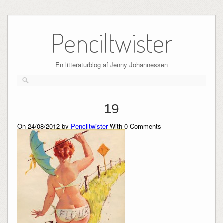
Skip
to
Penciltwister
content
En litteraturblog af Jenny Johannessen
19
On 24/08/2012 by
Penciltwister
With
0
Comments